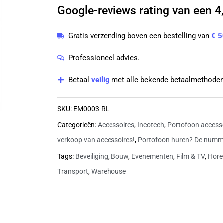
Google-reviews rating van een 4,
EM0003-
RL
Gratis verzending boven een bestelling van
€ 5
aantal
Professioneel advies.
Betaal
veilig
met alle bekende betaalmethoden
SKU:
EM0003-RL
Categorieën:
Accessoires
,
Incotech
,
Portofoon access
verkoop van accessoires!
,
Portofoon huren? De numme
Tags:
Beveiliging
,
Bouw
,
Evenementen
,
Film & TV
,
Hore
Transport
,
Warehouse