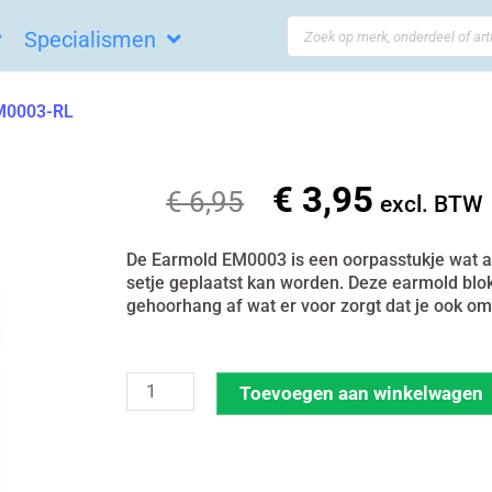
Search
Specialismen
...
EM0003-RL
€
3,95
Oorspronkelijke
Huidige
€
6,95
excl. BTW
prijs
prijs
was:
is:
De Earmold EM0003 is een oorpasstukje wat aa
setje geplaatst kan worden. Deze earmold blokt
€ 6,95.
€ 3,95.
gehoorhang af wat er voor zorgt dat je ook om
Earmold
Toevoegen aan winkelwagen
Recht
Large
|