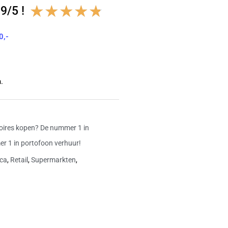
Waardering
★
★
★
★
★
9/5 !
4.8
0,-
van
5
.
oires kopen? De nummer 1 in
r 1 in portofoon verhuur!
ca
,
Retail
,
Supermarkten
,