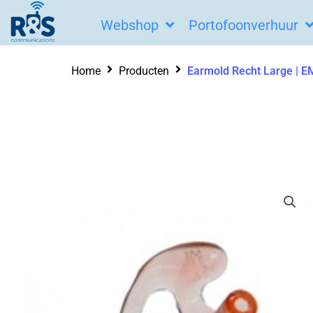
Ga
Webshop
Portofoonverhuur
naar
de
Home
Producten
Earmold Recht Large | 
inhoud