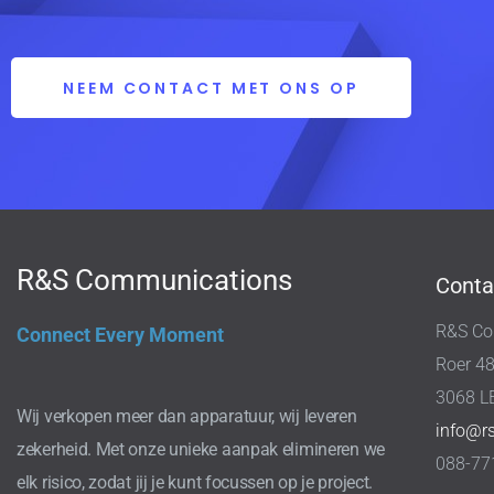
NEEM CONTACT MET ONS OP
R&S Communications
Conta
R&S Co
Connect Every Moment
Roer 4
3068 L
Wij verkopen meer dan apparatuur, wij leveren
info@r
zekerheid. Met onze unieke aanpak elimineren we
088-77
elk risico, zodat jij je kunt focussen op je project.