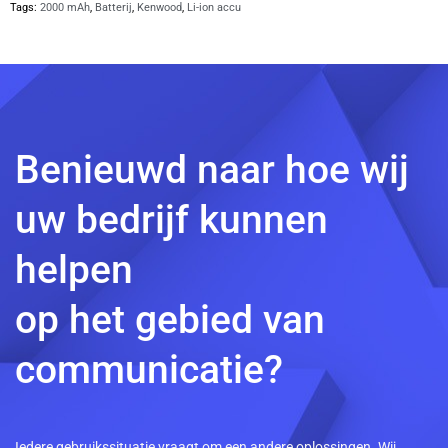
Tags:
2000 mAh
,
Batterij
,
Kenwood
,
Li-ion accu
Benieuwd naar hoe wij
uw bedrijf kunnen
helpen
op het gebied van
communicatie?
Iedere gebruikssituatie vraagt om een andere oplossingen. Wij