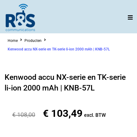
Ga
naar
de
inhoud
Home
Producten
Kenwood accu NX-serie en TK-serie li-ion 2000 mAh | KNB-57L
Kenwood accu NX-serie en TK-serie
li-ion 2000 mAh | KNB-57L
€
103,49
Oorspronkelijke
Huidige
€
108,00
excl. BTW
prijs
prijs
was:
is: