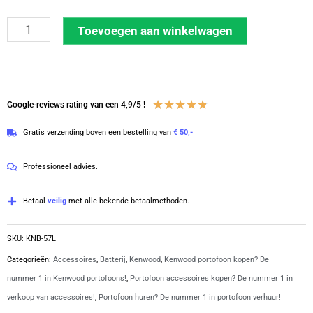
Kenwood
Toevoegen aan winkelwagen
accu
NX-
serie
en
Waardering
★
★
★
★
★
Google-reviews rating van een 4,9/5 !
TK-
4.8
Gratis verzending boven een bestelling van
€ 50,-
serie
van
li-
5
Professioneel advies.
ion
2000
Betaal
veilig
met alle bekende betaalmethoden.
mAh
|
SKU:
KNB-57L
KNB-
Categorieën:
Accessoires
,
Batterij
,
Kenwood
,
Kenwood portofoon kopen? De
57L
nummer 1 in Kenwood portofoons!
,
Portofoon accessoires kopen? De nummer 1 in
aantal
verkoop van accessoires!
,
Portofoon huren? De nummer 1 in portofoon verhuur!