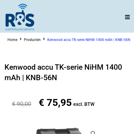
Ga
naar
de
inhoud
Home
Producten
Kenwood accu TK-serie NiHM 1400 mAh | KNB-56N
Kenwood accu TK-serie NiHM 1400
mAh | KNB-56N
€
75,95
Oorspronkelijke
Huidige
€
90,00
excl. BTW
prijs
prijs
was:
is:
€ 90,00.
€ 75,95.