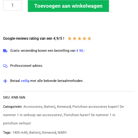
Kenwood
Toevoegen aan winkelwagen
accu
TK-
serie
NiHM
Waardering
★
★
★
★
★
Google-reviews rating van een 4,9/5 !
1400
4.8
Gratis verzending boven een bestelling van
€ 50,-
mAh
van
|
5
Professioneel advies.
KNB-
56N
Betaal
veilig
met alle bekende betaalmethoden.
aantal
SKU:
KNB-56N
Categorieën:
Accessoires
,
Batterij
,
Kenwood
,
Portofoon accessoires kopen? De
nummer 1 in verkoop van accessoires!
,
Portofoon huren? De nummer 1 in
portofoon verhuur!
Tags:
1400 mAh
,
Batterij
,
Kenwood
,
NiMH