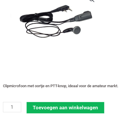
Clipmicrofoon met oortje en PTT-knop, ideaal voor de amateur markt.
Kenwood
Toevoegen aan winkelwagen
EMC-
11W
met