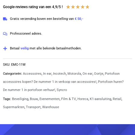
K1-
Waardering
★
★
★
★
★
Google-reviews rating van een 4,9/5 !
aansluiting
4.8
Gratis verzending boven een bestelling van
€ 50,-
|
van
EMC-
5
Professioneel advies.
11W
aantal
Betaal
veilig
met alle bekende betaalmethoden.
SKU:
EMC-11W
Categorieën:
Accessoires
,
In ear
,
Incotech
,
Motorola
,
On ear
,
Oortje
,
Portofoon
accessoires kopen? De nummer 1 in verkoop van accessoires!
,
Portofoon huren?
De nummer 1 in portofoon verhuur!
,
Syncro
Tags:
Beveiliging
,
Bouw
,
Evenementen
,
Film & TV
,
Horeca
,
K1-aansluiting
,
Retail
,
Supermarkten
,
Transport
,
Warehouse