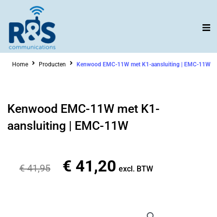
Ga
naar
de
inhoud
Home
Producten
Kenwood EMC-11W met K1-aansluiting | EMC-11W
Kenwood EMC-11W met K1-
aansluiting | EMC-11W
€
41,20
Oorspronkelijke
Huidige
€
41,95
excl. BTW
prijs
prijs
was:
is:
€ 41,95.
€ 41,20.