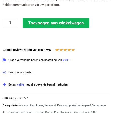
helder communiceren via uw portofoon.
Set
Toevoegen aan winkelwagen
van
2
security
oortjes
Waardering
★
★
★
★
★
Google-reviews rating van een 4,9/5 !
D-
4.8
Gratis verzending boven een bestelling van
€ 50,-
vorm
van
met
5
Professioneel advies.
K1-
aansluiting
Betaal
veilig
met alle bekende betaalmethoden.
|
SV-
SKU:
Set_2_SV-3222
3222-
Categorieën:
Accessoires
,
In ear
,
Kenwood
,
Kenwood portofoon kopen? De nummer
K1-
1 in Kenwood portofoons!
,
On ear
,
Oortje
,
Portofoon accessoires kopen? De