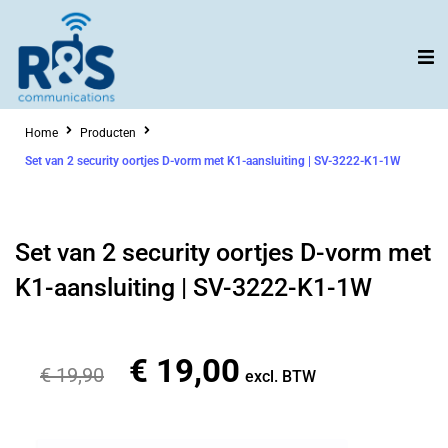
Ga
naar
de
inhoud
Home
Producten
Set van 2 security oortjes D-vorm met K1-aansluiting | SV-3222-K1-1W
Set van 2 security oortjes D-vorm met
K1-aansluiting | SV-3222-K1-1W
€
19,00
Oorspronkelijke
Huidige
€
19,90
excl. BTW
prijs
prijs
was:
is: