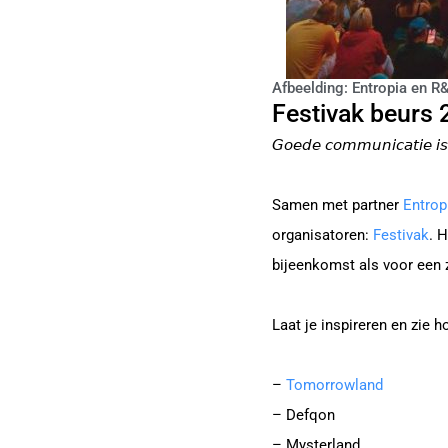
Afbeelding: Entropia en 
Festivak beurs
𝘎𝘰𝘦𝘥𝘦 𝘤𝘰𝘮𝘮𝘶𝘯𝘪𝘤𝘢𝘵𝘪𝘦 𝘪𝘴 
Samen met partner
Entrop
organisatoren:
Festivak
. 
bijeenkomst als voor een 
Laat je inspireren en zie 
–
Tomorrowland
– Defqon
– Mysterland