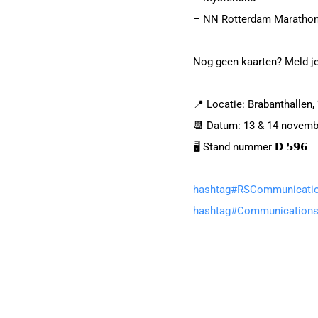
– NN Rotterdam Maratho
Nog geen kaarten? Meld je
📍 Locatie: Brabanthallen
📆 Datum: 13 & 14 novemb
🖥️ Stand nummer 𝗗 𝟱𝟵𝟲
hashtag
#
RSCommunicati
hashtag
#
Communication