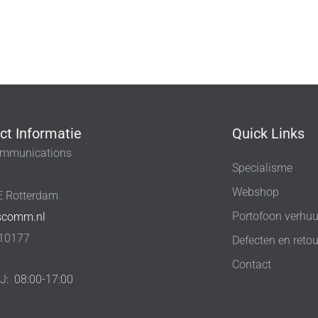
ct Informatie
Quick Links
mmunications
Specialisme
8
Webshop
E Rotterdam
Portofoon verhuu
scomm.nl
10177
Defecten en retou
Contact
IJ:
08:00-17:00