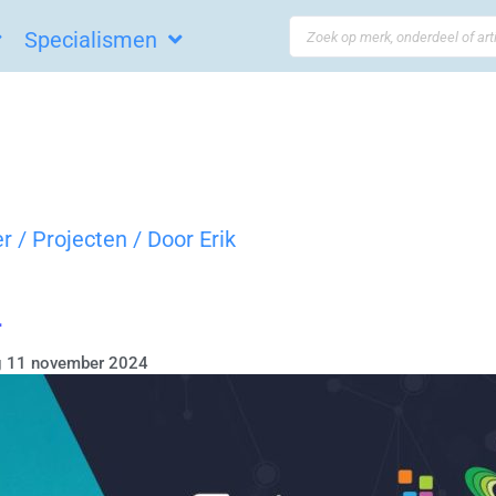
Search
Specialismen
...
er
/
Projecten
/ Door
Erik
4
g 11 november 2024