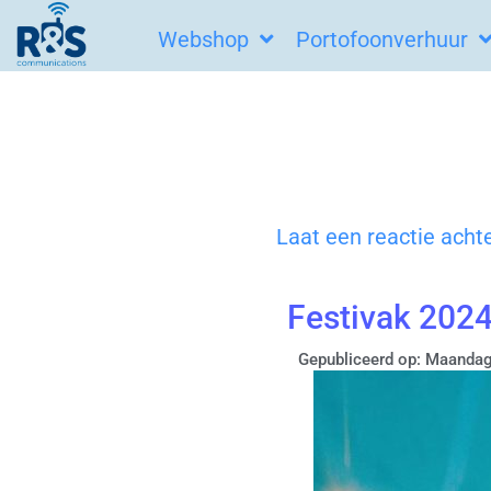
Ga
Webshop
Portofoonverhuur
naar
de
inhoud
Laat een reactie acht
Festivak 202
Gepubliceerd op: Maanda