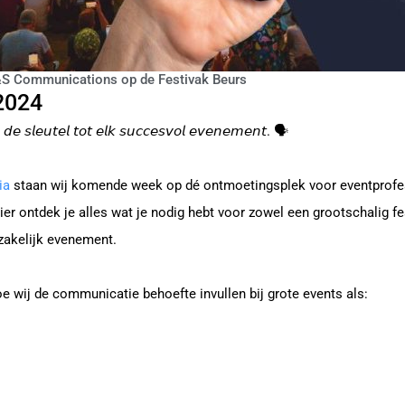
R&S Communications op de Festivak Beurs
 2024
𝘥𝘦 𝘴𝘭𝘦𝘶𝘵𝘦𝘭 𝘵𝘰𝘵 𝘦𝘭𝘬 𝘴𝘶𝘤𝘤𝘦𝘴𝘷𝘰𝘭 𝘦𝘷𝘦𝘯𝘦𝘮𝘦𝘯𝘵. 🗣️
ia
staan wij komende week op dé ontmoetingsplek voor eventprofes
Hier ontdek je alles wat je nodig hebt voor zowel een grootschalig fe
zakelijk evenement.
hoe wij de communicatie behoefte invullen bij grote events als: