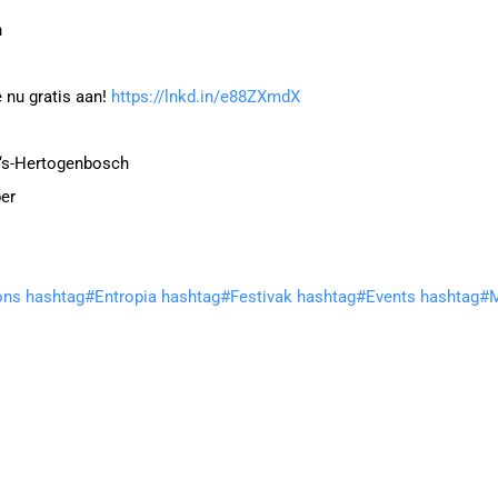
n
 nu gratis aan!
https://lnkd.in/e88ZXmdX
, ‘s-Hertogenbosch
er
ons
hashtag
#
Entropia
hashtag
#
Festivak
hashtag
#
Events
hashtag
#
M
s