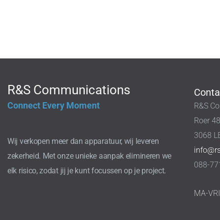
R&S Communications
Conta
Connect Every Moment
R&S Co
Roer 4
3068 L
Wij verkopen meer dan apparatuur, wij leveren
info@r
zekerheid. Met onze unieke aanpak elimineren we
088-77
elk risico, zodat jij je kunt focussen op je project.
MA-VR