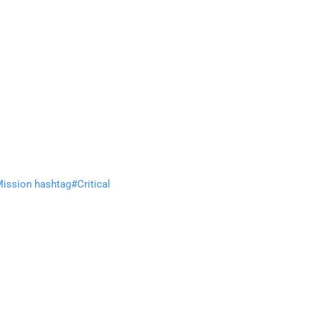
ission
hashtag
#
Critical