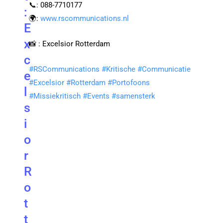
📞: 088-7710177
:
🌍:
www.rscommunications.nl
E
x
📸 : Excelsior Rotterdam
c
#
RSCommunications
#
Kritische
#
Communicatie
e
#
Excelsior
#
Rotterdam
#
Portofoons
l
#
Missiekritisch
#
Events
#
samensterk
s
i
o
r
R
o
t
t