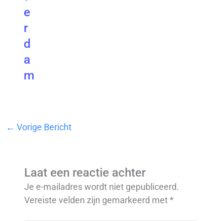
e
r
d
a
m
←
Vorige Bericht
Laat een reactie achter
Je e-mailadres wordt niet gepubliceerd.
Vereiste velden zijn gemarkeerd met
*