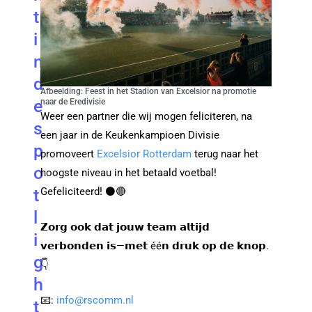
t
i
n
d
Afbeelding: Feest in het Stadion van Excelsior na promotie
e
naar de Eredivisie
Weer een partner die wij mogen feliciteren, na
s
een jaar in de Keukenkampioen Divisie
p
promoveert
Excelsior Rotterdam
terug naar het
o
hoogste niveau in het betaald voetbal!
t
Gefeliciteerd! ⚫️🔴
l
𝗭𝗼𝗿𝗴 𝗼𝗼𝗸 𝗱𝗮𝘁 𝗷𝗼𝘂𝘄 𝘁𝗲𝗮𝗺 𝗮𝗹𝘁𝗶𝗷𝗱
i
𝘃𝗲𝗿𝗯𝗼𝗻𝗱𝗲𝗻 𝗶𝘀—𝗺𝗲𝘁 éé𝗻 𝗱𝗿𝘂𝗸 𝗼𝗽 𝗱𝗲 𝗸𝗻𝗼𝗽.
g
👇
h
📧:
info@rscomm.nl
t