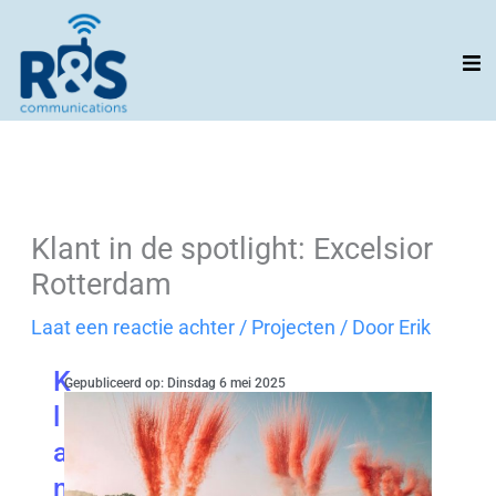
Ga
naar
de
inhoud
Klant in de spotlight: Excelsior
Rotterdam
Laat een reactie achter
/
Projecten
/ Door
Erik
K
Gepubliceerd op: Dinsdag 6 mei 2025
l
a
n