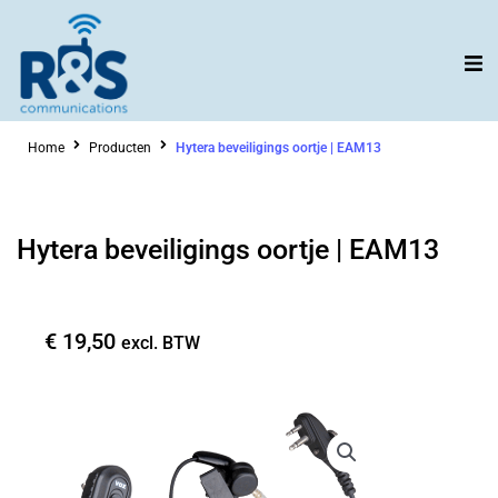
Ga
naar
de
inhoud
Home
Producten
Hytera beveiligings oortje | EAM13
Hytera beveiligings oortje | EAM13
€
19,50
excl. BTW