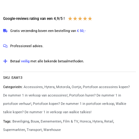
oortje
|
EAM13
Waardering
★
★
★
★
★
Google-reviews rating van een 4,9/5 !
aantal
4.8
Gratis verzending boven een bestelling van
€ 50,-
van
5
Professioneel advies.
Betaal
veilig
met alle bekende betaalmethoden.
SKU:
EAM13
Categorieën:
Accessoires
,
Hytera
,
Motorola
,
Oortje
,
Portofoon accessoires kopen?
De nummer 1 in verkoop van accessoires!
,
Portofoon huren? De nummer 1 in
portofoon verhuur!
,
Portofoon kopen? De nummer 1 in portofoon verkoop
,
Walkie
talkie kopen? De nummer 1 in verkoop van walkie talkies!
Tags:
Beveiliging
,
Bouw
,
Evenementen
,
Film & TV
,
Horeca
,
Hytera
,
Retail
,
Supermarkten
,
Transport
,
Warehouse