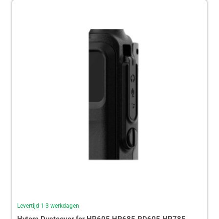
Levertijd 1-3 werkdagen
Hytera Dustcover for HP605 HP685 PD605 HP785