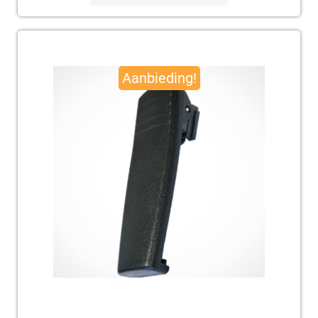
Oorspronkelijke
Huidige
prijs
prijs
Aanbieding!
was:
is:
€ 95,00.
€ 92,50.