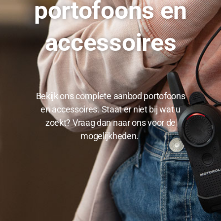
portofoons en
accessoires
Bekijk ons complete aanbod portofoons
en accessoires. Staat er niet bij wat u
zoekt? Vraag dan naar ons voor de
mogelijkheden.