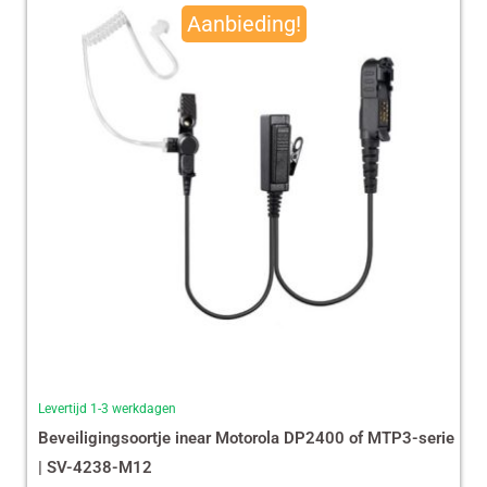
Aanbieding!
was:
is:
€ 35,87.
€ 29,99.
Levertijd 1-3 werkdagen
Beveiligingsoortje inear Motorola DP2400 of MTP3-serie
| SV-4238-M12