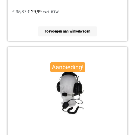
€
35,87
€
29,99
excl. BTW
Toevoegen aan winkelwagen
Oorspronkelijke
Huidige
prijs
prijs
Aanbieding!
was:
is:
€ 179,95.
€ 165,00.