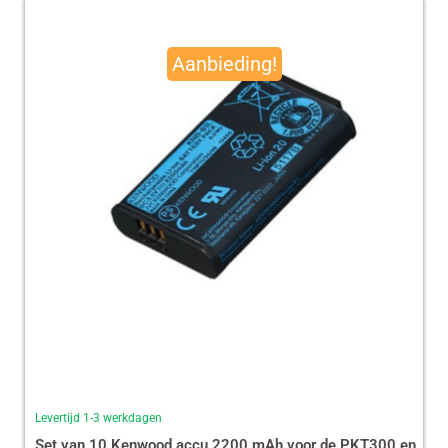
Oorspronkelijke
Huidige
prijs
prijs
Aanbieding!
was:
is:
€ 490,00.
€ 465,13.
Levertijd 1-3 werkdagen
Set van 10 Kenwood accu 2200 mAh voor de PKT300 en