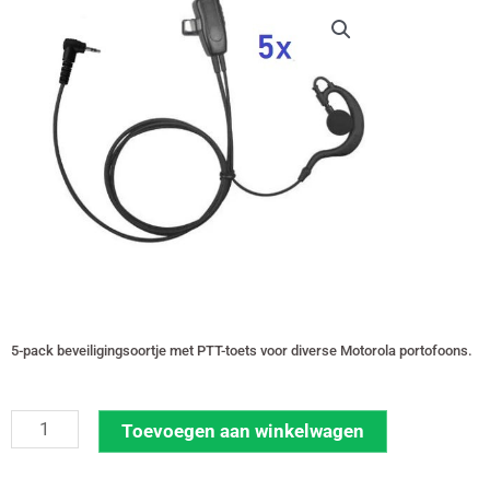
€ 85,00.
€ 82,45.
5-pack beveiligingsoortje met PTT-toets voor diverse Motorola portofoons.
Incotech
Toevoegen aan winkelwagen
5-
pack