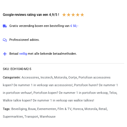
beveiligings
oortje
Waardering
★
★
★
★
★
Google-reviews rating van een 4,9/5 !
M2
4.8
Gratis verzending boven een bestelling van
€ 50,-
|
van
ECH1040-
5
Professioneel advies.
M2
aantal
Betaal
veilig
met alle bekende betaalmethoden.
SKU:
ECH1040-M2-5
Categorieën:
Accessoires
,
Incotech
,
Motorola
,
Oortje
,
Portofoon accessoires
kopen? De nummer 1 in verkoop van accessoires!
,
Portofoon huren? De nummer 1
in portofoon verhuur!
,
Portofoon kopen? De nummer 1 in portofoon verkoop
,
Telox
,
Walkie talkie kopen? De nummer 1 in verkoop van walkie talkies!
Tags:
Beveiliging
,
Bouw
,
Evenementen
,
Film & TV
,
Horeca
,
Motorola
,
Retail
,
Supermarkten
,
Transport
,
Warehouse