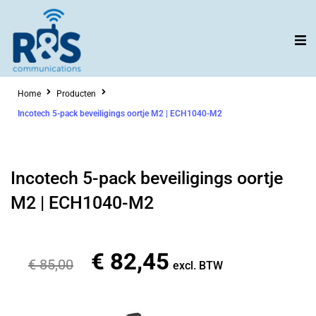
Ga
naar
de
inhoud
Home
Producten
Incotech 5-pack beveiligings oortje M2 | ECH1040-M2
Incotech 5-pack beveiligings oortje
M2 | ECH1040-M2
€
82,45
Oorspronkelijke
Huidige
€
85,00
excl. BTW
prijs
prijs
was:
is: