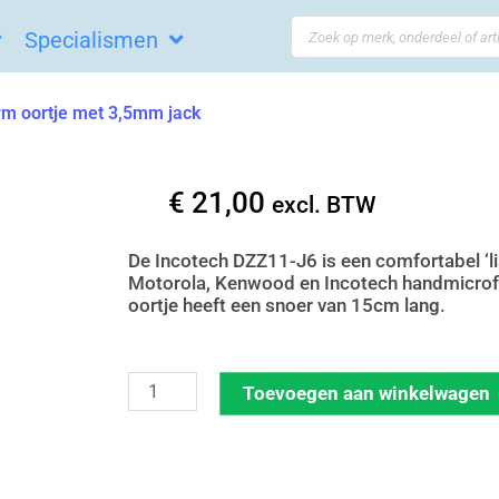
Search
Specialismen
...
m oortje met 3,5mm jack
€
21,00
excl. BTW
De Incotech DZZ11-J6 is een comfortabel ‘li
Motorola, Kenwood en Incotech handmicrof
oortje heeft een snoer van 15cm lang.
Incotech
Toevoegen aan winkelwagen
DZZ11-
J6
D-