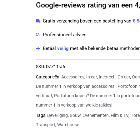
Google-reviews rating van een 4,
vorm
oortje
Gratis verzending boven een bestelling van
€ 5
met
3,5mm
Professioneel advies.
jack
Betaal
veilig
met alle bekende betaalmethoden
aantal
SKU:
DZZ11-J6
Categorieën:
Accessoires
,
In ear
,
Incotech
,
On ear
,
Oort
De nummer 1 in verkoop van accessoires!
,
Portofoon 
verhuur!
,
Portofoon kopen? De nummer 1 in portofoo
nummer 1 in verkoop van walkie talkies!
Tags:
Beveiliging
,
Bouw
,
Evenementen
,
Film & TV
,
Hore
Transport
,
Warehouse