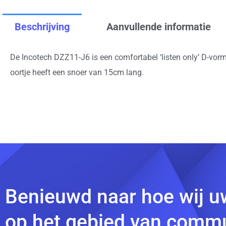
Beschrijving
Aanvullende informatie
De Incotech DZZ11-J6 is een comfortabel ‘listen only’ D-vo
oortje heeft een snoer van 15cm lang.
Benieuwd naar hoe wij u
op het gebied van commu