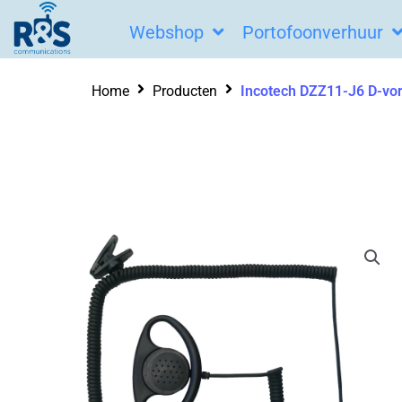
Ga
Webshop
Portofoonverhuur
naar
de
Home
Producten
Incotech DZZ11-J6 D-vor
inhoud