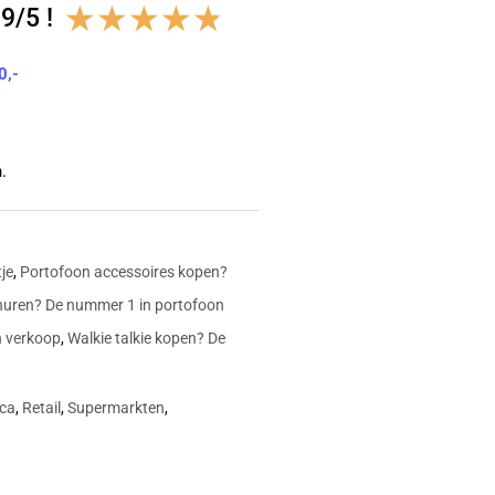
Waardering
★
★
★
★
★
9/5 !
4.8
0,-
van
5
.
je
,
Portofoon accessoires kopen?
huren? De nummer 1 in portofoon
n verkoop
,
Walkie talkie kopen? De
ca
,
Retail
,
Supermarkten
,