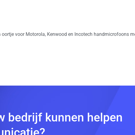
rm oortje voor Motorola, Kenwood en Incotech handmicrofoons m
w bedrijf kunnen helpen
nicatie?