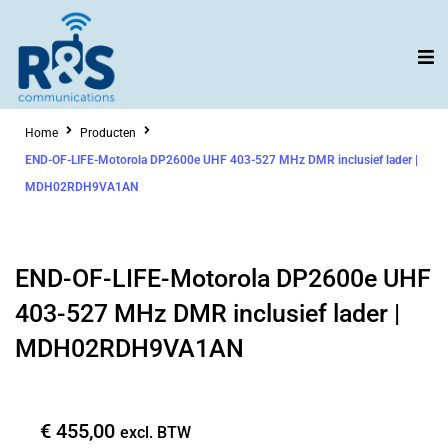
Ga
naar
de
inhoud
Home
Producten
END-OF-LIFE-Motorola DP2600e UHF 403-527 MHz DMR inclusief lader |
MDH02RDH9VA1AN
END-OF-LIFE-Motorola DP2600e UHF
403-527 MHz DMR inclusief lader |
MDH02RDH9VA1AN
€
455,00
excl. BTW