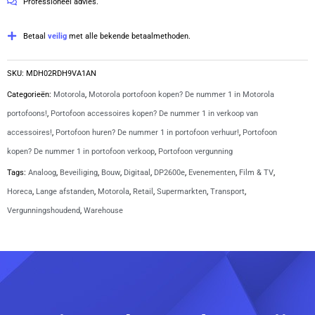
Professioneel advies.
Betaal
veilig
met alle bekende betaalmethoden.
SKU:
MDH02RDH9VA1AN
Categorieën:
Motorola
,
Motorola portofoon kopen? De nummer 1 in Motorola
portofoons!
,
Portofoon accessoires kopen? De nummer 1 in verkoop van
accessoires!
,
Portofoon huren? De nummer 1 in portofoon verhuur!
,
Portofoon
kopen? De nummer 1 in portofoon verkoop
,
Portofoon vergunning
Tags:
Analoog
,
Beveiliging
,
Bouw
,
Digitaal
,
DP2600e
,
Evenementen
,
Film & TV
,
Horeca
,
Lange afstanden
,
Motorola
,
Retail
,
Supermarkten
,
Transport
,
Vergunningshoudend
,
Warehouse