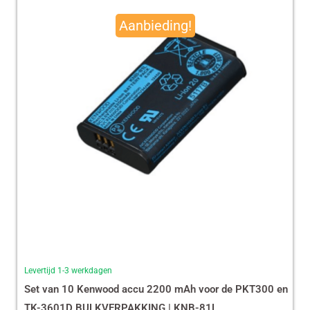
prijs
prijs
Aanbieding!
was:
is:
€ 490,00.
€ 465,13.
Levertijd 1-3 werkdagen
Set van 10 Kenwood accu 2200 mAh voor de PKT300 en
TK-3601D BULKVERPAKKING | KNB-81L