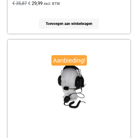
€
35,87
€
29,99
excl. BTW
Toevoegen aan winkelwagen
Oorspronkelijke
Huidige
prijs
prijs
Aanbieding!
was:
is:
€ 179,95.
€ 165,00.