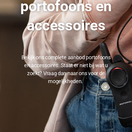
portofoons en
accessoires
Bekijk ons complete aanbod portofoons
en accessoires. Staat er niet bij wat u
zoekt? Vraag dan naar ons voor de
mogelijkheden.