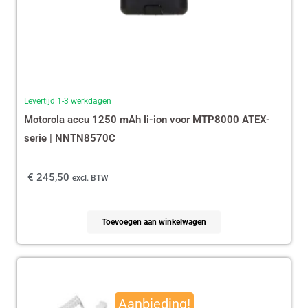
Levertijd 1-3 werkdagen
Motorola accu 1250 mAh li-ion voor MTP8000 ATEX-
serie | NNTN8570C
€
245,50
excl. BTW
Toevoegen aan winkelwagen
Oorspronkelijke
Huidige
prijs
prijs
Aanbieding!
was:
is: