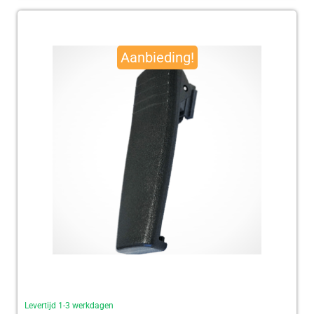
Oorspronkelijke
Huidige
prijs
prijs
Aanbieding!
was:
is:
€ 95,00.
€ 92,50.
Levertijd 1-3 werkdagen