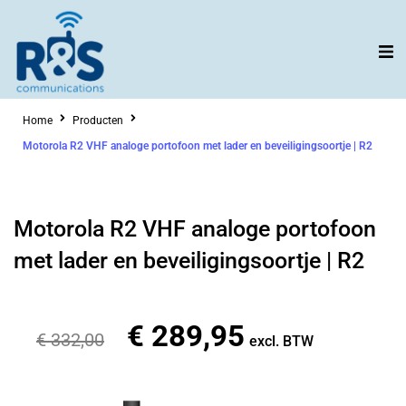
Ga
naar
de
inhoud
Home
Producten
Motorola R2 VHF analoge portofoon met lader en beveiligingsoortje | R2
Motorola R2 VHF analoge portofoon
met lader en beveiligingsoortje | R2
€
289,95
Oorspronkelijke
Huidige
€
332,00
excl. BTW
prijs
prijs
was:
is: