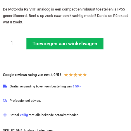
De Motorola R2 VHF analoog is een compact en robuust toestel en is IP55
gecertificeerd. Bent u op zoek naar een krachtig model? Dan is de R2 exact
wat u zoekt.
Motorola
Toevoegen aan winkelwagen
R2
VHF
analoge
portofoon
Waardering
★
★
★
★
★
Google-reviews rating van een 4,9/5 !
met
4.8
Gratis verzending boven een bestelling van
€ 50,-
lader
van
en
5
Professioneel advies.
beveiligingsoortje
|
Betaal
veilig
met alle bekende betaalmethoden.
R2
aantal
SKU:
R2_VHF_Analoog_Lader_Inear