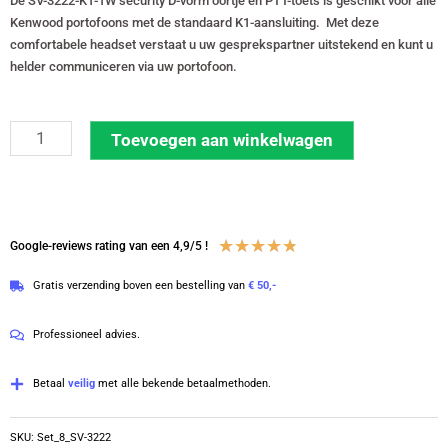
De SV-3222-K1-1W security D-vorm oortje en PTT-toets is geschikt voor alle
Kenwood portofoons met de standaard K1-aansluiting. Met deze
comfortabele headset verstaat u uw gesprekspartner uitstekend en kunt u
helder communiceren via uw portofoon.
Set
Toevoegen aan winkelwagen
van
8
security
oortjes
Waardering
★
★
★
★
★
Google-reviews rating van een 4,9/5 !
D-
4.8
Gratis verzending boven een bestelling van
€ 50,-
vorm
van
met
5
Professioneel advies.
K1-
aansluiting
Betaal
veilig
met alle bekende betaalmethoden.
|
SV-
SKU:
Set_8_SV-3222