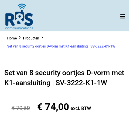
Ga
naar
de
inhoud
Home
Producten
Set van 8 security oortjes D-vorm met K1-aansluiting | SV-3222-K1-1W
Set van 8 security oortjes D-vorm met
K1-aansluiting | SV-3222-K1-1W
€
74,00
Oorspronkelijke
Huidige
€
79,60
excl. BTW
prijs
prijs
was:
is: