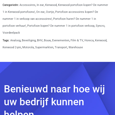
3222-
Categorieën:
Accessoires
,
In ear
,
Kenwood
,
Kenwood portofoon kopen? De nummer
K1-
1 in Kenwood portofoons!
,
On ear
,
Oortje
,
Portofoon accessoires kopen? De
1W
nummer 1 in verkoop van accessoires!
,
Portofoon huren? De nummer 1 in
aantal
portofoon verhuur!
,
Portofoon kopen? De nummer 1 in portofoon verkoop
,
Syncro
,
Voordeelpack
Tags:
Analoog
,
Beveiliging
,
BHV
,
Bouw
,
Evenementen
,
Film & TV
,
Horeca
,
Kenwood
,
Kenwood 2-pin
,
Motorola
,
Supermarkten
,
Transport
,
Warehouse
Benieuwd naar hoe wij
uw bedrijf kunnen
helpen