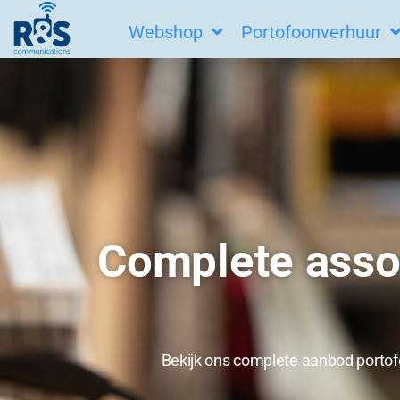
Ga
Webshop
Portofoonverhuur
naar
de
inhoud
Complete asso
Bekijk ons complete aanbod portofo