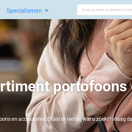
Search
Specialismen
...
rtiment portofoons 
ons en accessoires. Staat er niet bij wat u zoekt? Vraag 