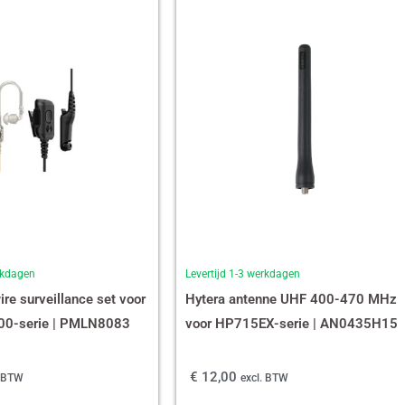
erkdagen
Levertijd 1-3 werkdagen
re surveillance set voor
Hytera antenne UHF 400-470 MHz
0-serie | PMLN8083
voor HP715EX-serie | AN0435H15
€
12,00
. BTW
excl. BTW