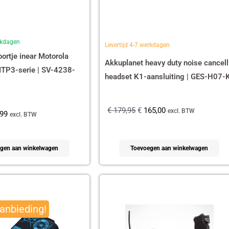
erkdagen
Levertijd 4-7 werkdagen
ortje inear Motorola
Akkuplanet heavy duty noise cancell
TP3-serie | SV-4238-
headset K1-aansluiting | GES-H07-
€
179,95
€
165,00
excl. BTW
99
excl. BTW
gen aan winkelwagen
Toevoegen aan winkelwagen
spronkelijke
Huidige
s
prijs
anbieding!
:
is:
90,00.
€ 465,13.