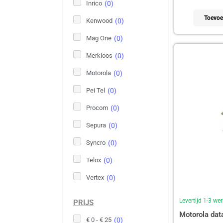
Inrico
(
0
)
Toevoe
Kenwood
(
0
)
Mag One
(
0
)
Merkloos
(
0
)
Motorola
(
0
)
Pei Tel
(
0
)
Procom
(
0
)
Sepura
(
0
)
Syncro
(
0
)
Telox
(
0
)
Vertex
(
0
)
Levertijd 1-3 w
PRIJS
Motorola dat
€ 0 - € 25
(
0
)