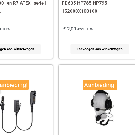
- en R7 ATEX -serie |
PD605 HP785 HP795 |
A
152000X100100
€
2,00
l. BTW
excl. BTW
gen aan winkelwagen
Toevoegen aan winkelwagen
pronkelijke
Huidige
Oorspronkelijke
Huidige
prijs
prijs
prijs
anbieding!
Aanbieding!
is:
was:
is:
,87.
€ 29,99.
€ 179,95.
€ 165,00.