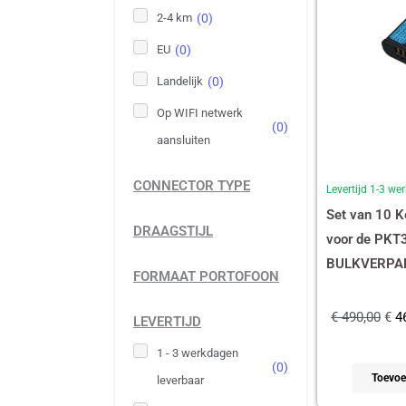
2-4 km
(
0
)
EU
(
0
)
Landelijk
(
0
)
Op WIFI netwerk
(
0
)
aansluiten
CONNECTOR TYPE
Levertijd 1-3 w
Set van 10 
DRAAGSTIJL
voor de PKT
BULKVERPAK
FORMAAT PORTOFOON
€
490,00
€
46
LEVERTIJD
1 - 3 werkdagen
(
0
)
Toevoe
leverbaar