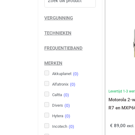
VERGUNNING
TECHNIEKEN
FREQUENTIEBAND
MERKEN
Akkuplanet
(
0
)
Alfatronix
(
0
)
Levertijd 1-3 w
Caltta
(
0
)
Motorola 2-wi
Divers
(
0
)
R7 en MXP60
Hytera
(
0
)
€
89,00
excl
Incotech
(
0
)