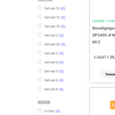
Set van 10
(
0
)
Set van 12
(
0
)
Levertijd 1-3 w
Set van 16
(
0
)
Beveiligingso
DP2400 of M
Set van 2
(
0
)
M12
Set van 24
(
0
)
Set van 3
(
0
)
€
35,87
€
29,
Set van 4
(
0
)
Set van 5
(
0
)
Toevoe
Set van 6
(
0
)
Set van 8
(
0
)
Oor
prij
BEREIK
A
was
0-2 km
(
0
)
€ 4