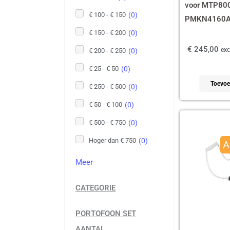
voor MTP8000
€ 100 - € 150
(
0
)
PMKN4160
€ 150 - € 200
(
0
)
€
245,00
exc
€ 200 - € 250
(
0
)
€ 25 - € 50
(
0
)
Toevoe
€ 250 - € 500
(
0
)
€ 50 - € 100
(
0
)
Oors
€ 500 - € 750
(
0
)
prijs
Hoger dan € 750
(
0
)
A
was:
Meer
€ 35
CATEGORIE
PORTOFOON SET
AANTAL