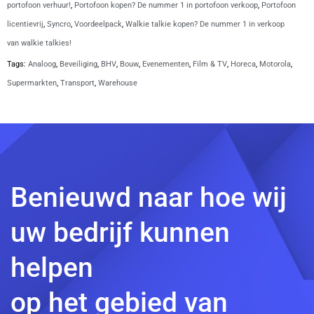
portofoon verhuur!
,
Portofoon kopen? De nummer 1 in portofoon verkoop
,
Portofoon
licentievrij
,
Syncro
,
Voordeelpack
,
Walkie talkie kopen? De nummer 1 in verkoop
van walkie talkies!
Tags:
Analoog
,
Beveiliging
,
BHV
,
Bouw
,
Evenementen
,
Film & TV
,
Horeca
,
Motorola
,
Supermarkten
,
Transport
,
Warehouse
Benieuwd naar hoe wij
uw bedrijf kunnen
helpen
op het gebied van