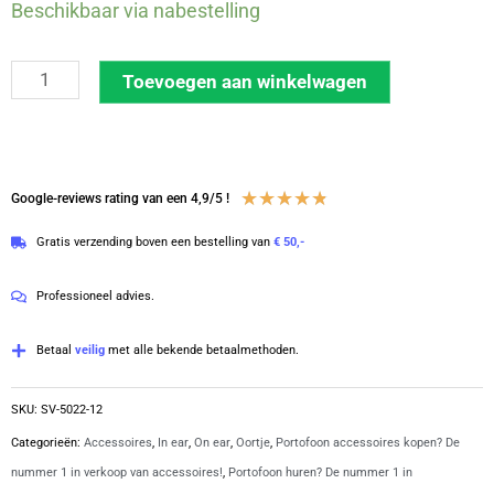
12-
Beschikbaar via nabestelling
Pack
Syncro
Toevoegen aan winkelwagen
C-
ring
oortje
|
Waardering
★
★
★
★
★
Google-reviews rating van een 4,9/5 !
SV-
4.8
Gratis verzending boven een bestelling van
€ 50,-
5022
van
aantal
5
Professioneel advies.
Betaal
veilig
met alle bekende betaalmethoden.
SKU:
SV-5022-12
Categorieën:
Accessoires
,
In ear
,
On ear
,
Oortje
,
Portofoon accessoires kopen? De
nummer 1 in verkoop van accessoires!
,
Portofoon huren? De nummer 1 in