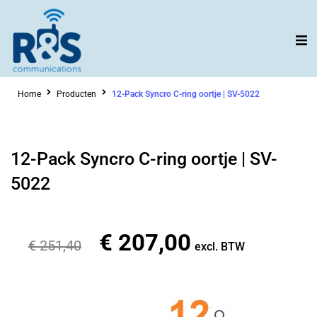
Ga
naar
de
inhoud
Home
Producten
12-Pack Syncro C-ring oortje | SV-5022
12-Pack Syncro C-ring oortje | SV-
5022
€
207,00
Oorspronkelijke
Huidige
€
251,40
excl. BTW
prijs
prijs
was:
is:
€ 251,40.
€ 207,00.