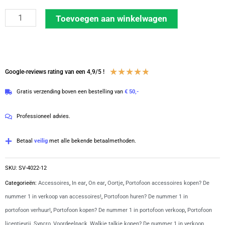
Syncro
Toevoegen aan winkelwagen
security
oortje
|
SV-
Waardering
★
★
★
★
★
Google-reviews rating van een 4,9/5 !
4022
4.8
Gratis verzending boven een bestelling van
€ 50,-
aantal
van
5
Professioneel advies.
Betaal
veilig
met alle bekende betaalmethoden.
SKU:
SV-4022-12
Categorieën:
Accessoires
,
In ear
,
On ear
,
Oortje
,
Portofoon accessoires kopen? De
nummer 1 in verkoop van accessoires!
,
Portofoon huren? De nummer 1 in
portofoon verhuur!
,
Portofoon kopen? De nummer 1 in portofoon verkoop
,
Portofoon
licentievrij
,
Syncro
,
Voordeelpack
,
Walkie talkie kopen? De nummer 1 in verkoop