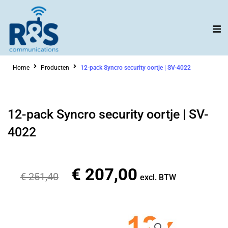
Ga
naar
de
inhoud
Home
Producten
12-pack Syncro security oortje | SV-4022
12-pack Syncro security oortje | SV-
4022
€
207,00
Oorspronkelijke
Huidige
€
251,40
excl. BTW
prijs
prijs
was:
is:
€ 251,40.
€ 207,00.