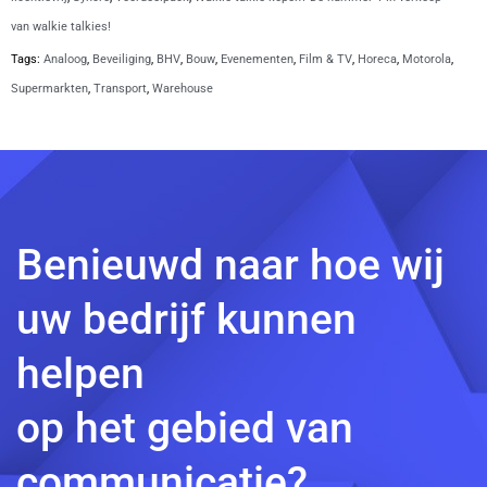
van walkie talkies!
Tags:
Analoog
,
Beveiliging
,
BHV
,
Bouw
,
Evenementen
,
Film & TV
,
Horeca
,
Motorola
,
Supermarkten
,
Transport
,
Warehouse
Benieuwd naar hoe wij
uw bedrijf kunnen
helpen
op het gebied van
communicatie?