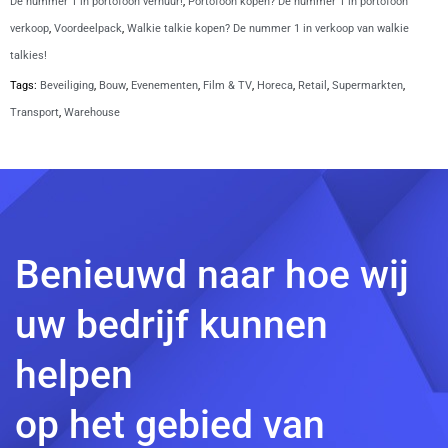
De nummer 1 in portofoon verhuur!
,
Portofoon kopen? De nummer 1 in portofoon
verkoop
,
Voordeelpack
,
Walkie talkie kopen? De nummer 1 in verkoop van walkie
talkies!
Tags:
Beveiliging
,
Bouw
,
Evenementen
,
Film & TV
,
Horeca
,
Retail
,
Supermarkten
,
Transport
,
Warehouse
Benieuwd naar hoe wij
uw bedrijf kunnen
helpen
op het gebied van