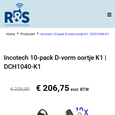
Ga
naar
de
inhoud
Home
Producten
Incotech 10-pack D-vorm oortje K1 | DCH1040-K1
Incotech 10-pack D-vorm oortje K1 |
DCH1040-K1
€
206,75
Oorspronkelijke
Huidige
€
220,00
excl. BTW
prijs
prijs
was:
is:
€ 220,00.
€ 206,75.