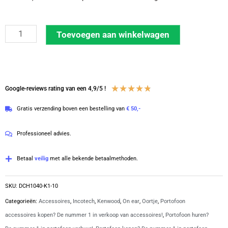
Incotech
Toevoegen aan winkelwagen
10-
pack
D-
vorm
Waardering
★
★
★
★
★
Google-reviews rating van een 4,9/5 !
oortje
4.8
Gratis verzending boven een bestelling van
€ 50,-
K1
van
|
5
Professioneel advies.
DCH1040-
K1
Betaal
veilig
met alle bekende betaalmethoden.
aantal
SKU:
DCH1040-K1-10
Categorieën:
Accessoires
,
Incotech
,
Kenwood
,
On ear
,
Oortje
,
Portofoon
accessoires kopen? De nummer 1 in verkoop van accessoires!
,
Portofoon huren?