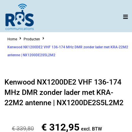
Ga
naar
de
inhoud
Home
Producten
Kenwood NX1200DE2 VHF 136-174 MHz DMR zonder lader met KRA-22M2
antenne | NX1200DE2S5L2M2
Kenwood NX1200DE2 VHF 136-174
MHz DMR zonder lader met KRA-
22M2 antenne | NX1200DE2S5L2M2
€
312,95
Oorspronkelijke
Huidige
€
339,80
excl. BTW