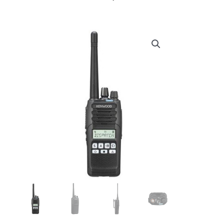
prijs
prijs
was:
is:
€ 339,80.
€ 312,95.