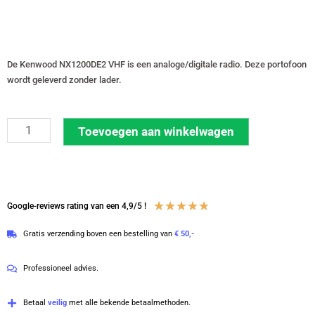
De Kenwood NX1200DE2 VHF is een analoge/digitale radio. Deze portofoon
wordt geleverd zonder lader.
Kenwood
Toevoegen aan winkelwagen
NX1200DE2
VHF
136-
174
Waardering
★
★
★
★
★
Google-reviews rating van een 4,9/5 !
MHz
4.8
Gratis verzending boven een bestelling van
€ 50,-
DMR
van
zonder
5
Professioneel advies.
lader
met
Betaal
veilig
met alle bekende betaalmethoden.