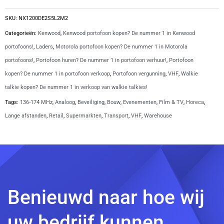
KRA-
22M2
SKU:
NX1200DE2S5L2M2
antenne
Categorieën:
Kenwood
,
Kenwood portofoon kopen? De nummer 1 in Kenwood
|
portofoons!
,
Laders
,
Motorola portofoon kopen? De nummer 1 in Motorola
NX1200DE2S5L2M2
portofoons!
,
Portofoon huren? De nummer 1 in portofoon verhuur!
,
Portofoon
aantal
kopen? De nummer 1 in portofoon verkoop
,
Portofoon vergunning
,
VHF
,
Walkie
talkie kopen? De nummer 1 in verkoop van walkie talkies!
Tags:
136-174 MHz
,
Analoog
,
Beveiliging
,
Bouw
,
Evenementen
,
Film & TV
,
Horeca
,
Lange afstanden
,
Retail
,
Supermarkten
,
Transport
,
VHF
,
Warehouse
Benieuwd naar hoe wij
uw bedrijf kunnen