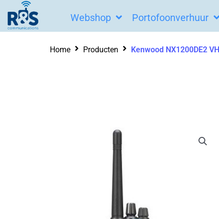
Ga
Webshop
Portofoonverhuur
naar
de
Home
Producten
Kenwood NX1200DE2 VHF
inhoud