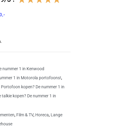
4.8
0,-
van
5
.
e nummer 1 in Kenwood
ummer 1 in Motorola portofoons!
,
,
Portofoon kopen? De nummer 1 in
e talkie kopen? De nummer 1 in
ementen
,
Film & TV
,
Horeca
,
Lange
ehouse