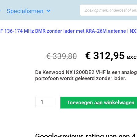
Search
Specialismen
...
 136-174 MHz DMR zonder lader met KRA-26M antenne | 
€
312,95
Oorspronkelij
Hui
€
339,80
exc
prijs
prij
was:
is:
De Kenwood NX1200DE2 VHF is een analoge/
portofoon wordt geleverd zonder lader.
€ 339,80.
€ 3
Kenwood
Toevoegen aan winkelwagen
NX1200DE2
VHF
136-
Google-reviews rating van een 4,