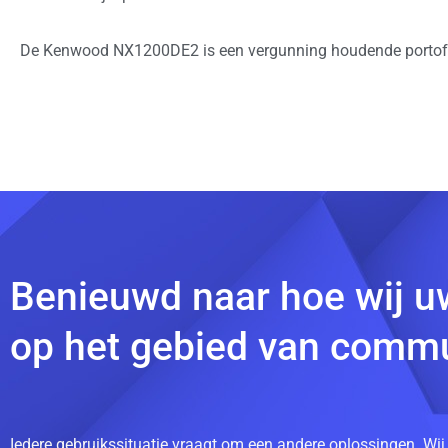
De Kenwood NX1200DE2 is een vergunning houdende portofo
Benieuwd naar hoe wij u
op het gebied van commu
Iedere gebruikssituatie vraagt om een andere oplossingen. Wij