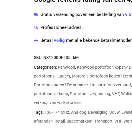
174
MHz
Gratis verzending boven een bestelling van
€ 5
DMR
zonder
Professioneel advies.
lader
Betaal
veilig
met alle bekende betaalmethoden
met
KRA-
SKU:
NX1200DE2S5L6M
26M
Categorieën:
Kenwood
,
Kenwood portofoon kopen? D
antenne
portofoons!
,
Laders
,
Motorola portofoon kopen? De n
|
Portofoon huren? De nummer 1 in portofoon verhuur!
NX1200DE2S5L6M
portofoon verkoop
,
Portofoon vergunning
,
VHF
,
Walki
aantal
verkoop van walkie talkies!
Tags:
136-174 MHz
,
Analoog
,
Beveiliging
,
Bouw
,
Even
afstanden
,
Retail
,
Supermarkten
,
Transport
,
VHF
,
War