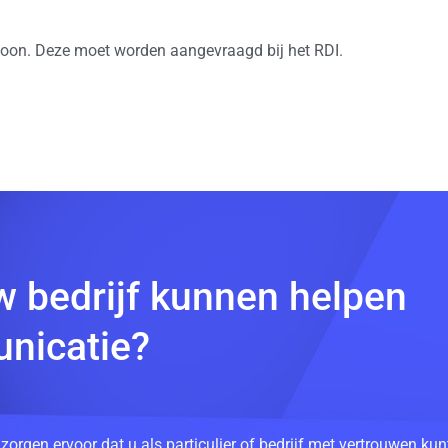
on. Deze moet worden aangevraagd bij het RDI.
w bedrijf kunnen helpen
nicatie?
 zorgen ervoor dat u als particulier of bedrijf met vertrouwen k