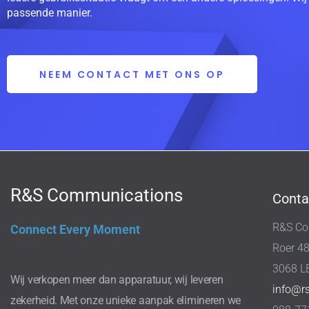
passende manier.
NEEM CONTACT MET ONS OP
R&S Communications
Conta
R&S Co
Connect Every Moment
Roer 4
3068 L
Wij verkopen meer dan apparatuur, wij leveren
info@r
zekerheid. Met onze unieke aanpak elimineren we