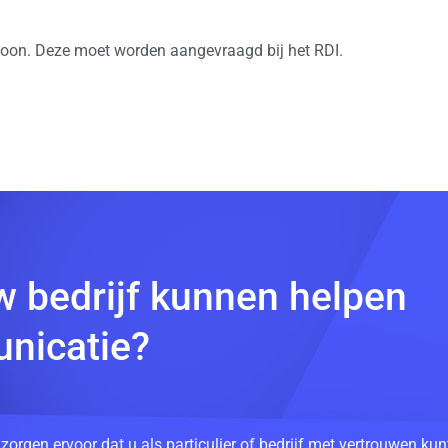
on. Deze moet worden aangevraagd bij het RDI.
w bedrijf kunnen helpen
nicatie?
 zorgen ervoor dat u als particulier of bedrijf met vertrouwen k