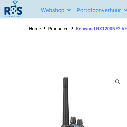
Ga
Webshop
Portofoonverhuur
naar
de
Home
Producten
Kenwood NX1200NE2 VHF
inhoud