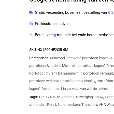
174
MHz
Gratis verzending boven een bestelling van
€ 5
NXDN
zonder
Professioneel advies.
lader
Betaal
veilig
met alle bekende betaalmethoden
met
KRA-
SKU:
NX1200NE2S5L6M
26M
Categorieën:
Kenwood
,
Kenwood portofoon kopen? D
antenne
portofoons!
,
Laders
,
Motorola portofoon kopen? De n
|
Portofoon huren? De nummer 1 in portofoon verhuur!
NX1200NE2S5L6M
portofoon verkoop
,
Portofoon met display
,
Portofoon
aantal
kopen? De nummer 1 in verkoop van walkie talkies!
Tags:
136-174 MHz
,
Analoog
,
Beveiliging
,
Bouw
,
Even
afstanden
,
Retail
,
Supermarkten
,
Transport
,
VHF
,
War