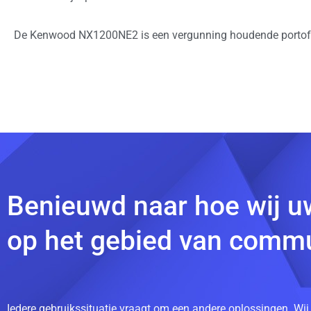
De Kenwood NX1200NE2 is een vergunning houdende portofo
Benieuwd naar hoe wij u
op het gebied van commu
Iedere gebruikssituatie vraagt om een andere oplossingen. Wij