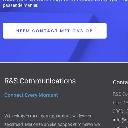
passende manier.
NEEM CONTACT MET ONS OP
R&S Communications
Conta
R&S Co
Connect Every Moment
Roer 4
3068 L
Wij verkopen meer dan apparatuur, wij leveren
info@r
zekerheid. Met onze unieke aanpak elimineren we