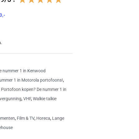
4.8
0,-
van
5
.
e nummer 1 in Kenwood
ummer 1 in Motorola portofoons!
,
,
Portofoon kopen? De nummer 1 in
 vergunning
,
VHF
,
Walkie talkie
ementen
,
Film & TV
,
Horeca
,
Lange
ehouse