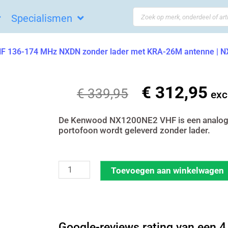
Search
Specialismen
...
 136-174 MHz NXDN zonder lader met KRA-26M antenne |
€
312,95
Oorspronkelij
Hui
€
339,95
exc
prijs
prij
was:
is:
De Kenwood NX1200NE2 VHF is een analoge/
portofoon wordt geleverd zonder lader.
€ 339,95.
€ 3
Kenwood
Toevoegen aan winkelwagen
NX1200NE2
VHF
136-
Google-reviews rating van een 4,