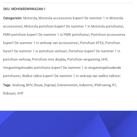
|
SKU:
MDH06RDN9WA2AN-1
Motorola
Categorieën:
Motorola
,
Motorola accessoires kopen? De nummer 1 in Motorola
R7
accessoires!
,
Motorola portofoon kopen? De nummer 1 in Motorola portofoons!
,
aantal
PMR portofoon kopen? De nummer 1 in PMR portofoons!
,
Portofoon accessoires
kopen? De nummer 1 in verkoop van accessoires!
,
Portofoon ATEX
,
Portofoon
huren? De nummer 1 in portofoon verhuur!
,
Portofoon kopen? De nummer 1 in
portofoon verkoop
,
Portofoon met display
,
Portofoon vergunning
,
UHF
,
Vergunningshouden portofoons kopen? De nummer 1 in vergunningshoudende
portofoons!
,
Walkie talkie kopen? De nummer 1 in verkoop van walkie talkies!
Tags:
Analoog
,
BHV
,
Bouw
,
Digitaal
,
Evenementen
,
Industrie
,
IP68-rating
,
R7
,
Robuust
,
VHF