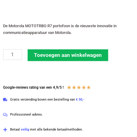
De Motorola MOTOTRBO R7 portofoon is de nieuwste innovatie in
communicatieapparatuur van Motorola.
Motorola
Toevoegen aan winkelwagen
MOTOTRBO
UHF
400-
527
Waardering
★
★
★
★
★
Google-reviews rating van een 4,9/5 !
MHz
4.8
Gratis verzending boven een bestelling van
€ 50,-
met
van
display
5
Professioneel advies.
R7
inclusief
Betaal
veilig
met alle bekende betaalmethoden.
lader