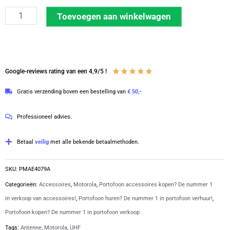
Motorola
Toevoegen aan winkelwagen
antenne
UHF
DP-
serie
Waardering
★
★
★
★
★
Google-reviews rating van een 4,9/5 !
|
4.8
Gratis verzending boven een bestelling van
€ 50,-
PMAE4079
van
aantal
5
Professioneel advies.
Betaal
veilig
met alle bekende betaalmethoden.
SKU:
PMAE4079A
Categorieën:
Accessoires
,
Motorola
,
Portofoon accessoires kopen? De nummer 1
in verkoop van accessoires!
,
Portofoon huren? De nummer 1 in portofoon verhuur!
,
Portofoon kopen? De nummer 1 in portofoon verkoop
Tags:
Antenne
,
Motorola
,
UHF