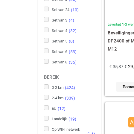
Set van 24
(
10
)
Set van 3
(
4
)
Levertijd 1-3 w
Set van 4
(
32
)
Beveiligingso
DP2400 of M
Set van 5
(
0
)
M12
Set van 6
(
53
)
Set van 8
(
35
)
€
35,87
€
29,
BEREIK
Toevoe
0-2 km
(
424
)
2-4 km
(
339
)
Oor
EU
(
12
)
prij
Landelijk
(
19
)
A
was
Op WIFI netwerk
€ 4