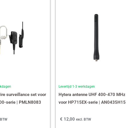
erkdagen
Levertijd 1-3 werkdagen
re surveillance set voor
Hytera antenne UHF 400-470 MHz
0-serie | PMLN8083
voor HP715EX-serie | AN0435H15
€
12,00
. BTW
excl. BTW