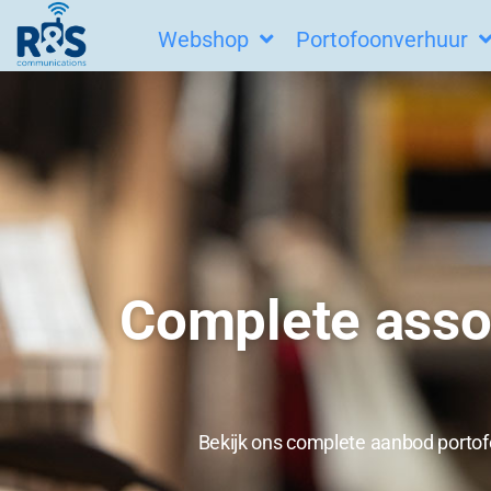
Ga
Webshop
Portofoonverhuur
naar
de
inhoud
Complete asso
Bekijk ons complete aanbod portofo