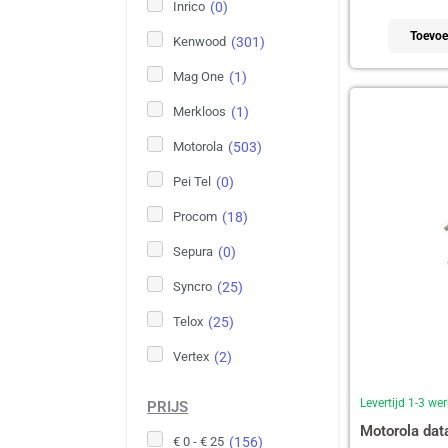
Inrico
(
0
)
Toevoe
Kenwood
(
301
)
Mag One
(
1
)
Merkloos
(
1
)
Motorola
(
503
)
Pei Tel
(
0
)
Procom
(
18
)
Sepura
(
0
)
Syncro
(
25
)
Telox
(
25
)
Vertex
(
2
)
Levertijd 1-3 w
PRIJS
Motorola dat
€ 0 - € 25
(
156
)