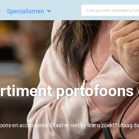
Search
Specialismen
...
rtiment portofoons 
ons en accessoires. Staat er niet bij wat u zoekt? Vraag 