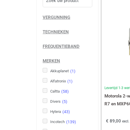
VERGUNNING
TECHNIEKEN
FREQUENTIEBAND
MERKEN
Akkuplanet
(
1
)
Alfatronix
(
1
)
Levertijd 1-3 w
Caltta
(
58
)
Motorola 2-wi
Divers
(
5
)
R7 en MXP60
Hytera
(
43
)
€
89,00
excl
Incotech
(
139
)