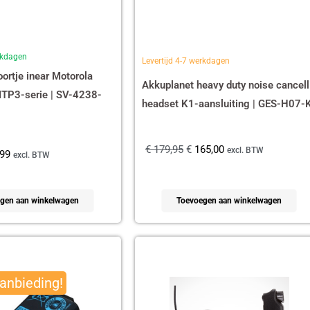
erkdagen
Levertijd 4-7 werkdagen
ortje inear Motorola
Akkuplanet heavy duty noise cancell
TP3-serie | SV-4238-
headset K1-aansluiting | GES-H07-
€
179,95
€
165,00
excl. BTW
99
excl. BTW
gen aan winkelwagen
Toevoegen aan winkelwagen
spronkelijke
Huidige
s
prijs
anbieding!
:
is:
90,00.
€ 465,13.