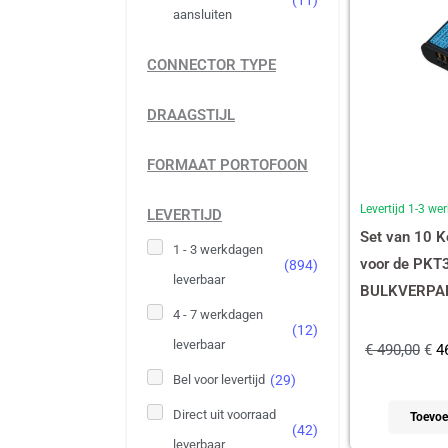
(
11
)
aansluiten
CONNECTOR TYPE
DRAAGSTIJL
FORMAAT PORTOFOON
Levertijd 1-3 w
LEVERTIJD
Set van 10 
1 - 3 werkdagen
voor de PKT
(
894
)
leverbaar
BULKVERPAK
4 - 7 werkdagen
(
12
)
leverbaar
€
490,00
€
46
Bel voor levertijd
(
29
)
Direct uit voorraad
Toevoe
(
42
)
leverbaar