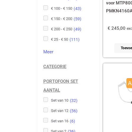
voor MTP8000
€ 100 - € 150
(
43
)
PMKN4160
€ 150 - € 200
(
59
)
€
245,00
exc
€ 200 - € 250
(
49
)
€ 25 - € 50
(
111
)
Toevoe
Meer
CATEGORIE
Oors
prijs
PORTOFOON SET
A
was:
AANTAL
€ 35
Set van 10
(
32
)
Set van 12
(
56
)
Set van 16
(
6
)
Set van 2
(
36
)