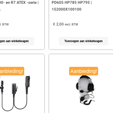
- en R7 ATEX -serie |
PD605 HP785 HP795 |
A
152000X100100
€
2,00
l. BTW
excl. BTW
gen aan winkelwagen
Toevoegen aan winkelwagen
pronkelijke
Huidige
Oorspronkelijke
Huidige
prijs
prijs
prijs
anbieding!
Aanbieding!
is:
was:
is:
,87.
€ 29,99.
€ 179,95.
€ 165,00.