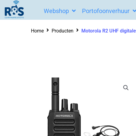
Ga
Webshop
Portofoonverhuur
naar
de
Home
Producten
Motorola R2 UHF digitale
inhoud