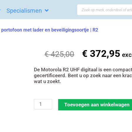
Search
Specialismen
...
 portofoon met lader en beveiligingsoortje | R2
€
372,95
Oorspronkelij
Hui
€
425,00
exc
prijs
prij
was:
is:
De Motorola R2 UHF digitaal is een compact 
gecertificeerd. Bent u op zoek naar een kra
€ 425,00.
€ 3
wat u zoekt.
Motorola
Toevoegen aan winkelwagen
R2
UHF
digitale