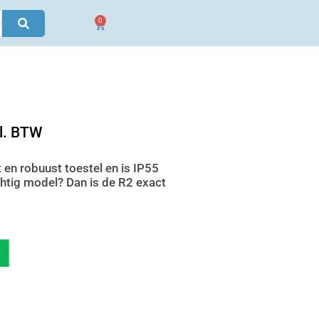
0
Winkelwagen
ke
dige
l. BTW
s
en robuust toestel en is IP55
chtig model? Dan is de R2 exact
72,95.