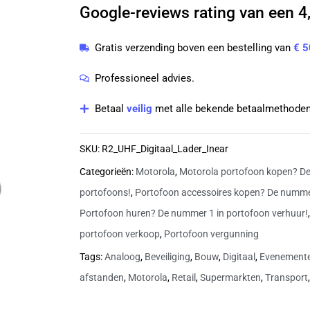
Google-reviews rating van een 4,
portofoon
met
Gratis verzending boven een bestelling van
€ 5
lader
en
Professioneel advies.
beveiligingsoortje
Betaal
veilig
met alle bekende betaalmethoden
|
R2
SKU:
R2_UHF_Digitaal_Lader_Inear
aantal
Categorieën:
Motorola
,
Motorola portofoon kopen? De
portofoons!
,
Portofoon accessoires kopen? De nummer
Portofoon huren? De nummer 1 in portofoon verhuur!
portofoon verkoop
,
Portofoon vergunning
Tags:
Analoog
,
Beveiliging
,
Bouw
,
Digitaal
,
Evenement
afstanden
,
Motorola
,
Retail
,
Supermarkten
,
Transport