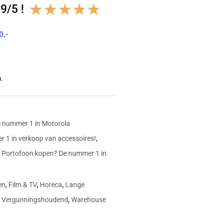
Waardering
★
★
★
★
★
9/5 !
4.8
0,-
van
5
.
 nummer 1 in Motorola
 1 in verkoop van accessoires!
,
,
Portofoon kopen? De nummer 1 in
en
,
Film & TV
,
Horeca
,
Lange
,
Vergunningshoudend
,
Warehouse