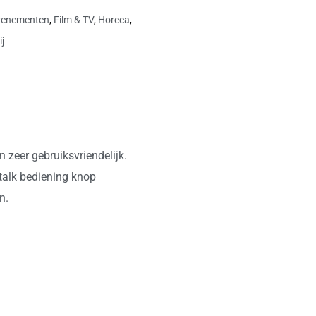
venementen
,
Film & TV
,
Horeca
,
j
 zeer gebruiksvriendelijk.
talk bediening knop
n.