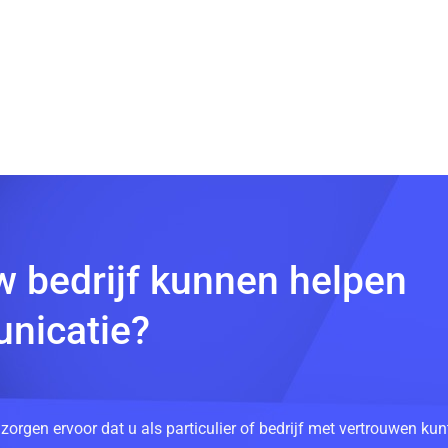
w bedrijf kunnen helpen
nicatie?
 zorgen ervoor dat u als particulier of bedrijf met vertrouwen k