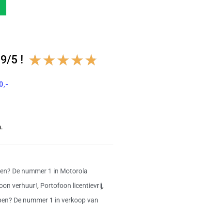
Waardering
★
★
★
★
★
9/5 !
4.8
0,-
van
5
.
en? De nummer 1 in Motorola
oon verhuur!
,
Portofoon licentievrij
,
open? De nummer 1 in verkoop van