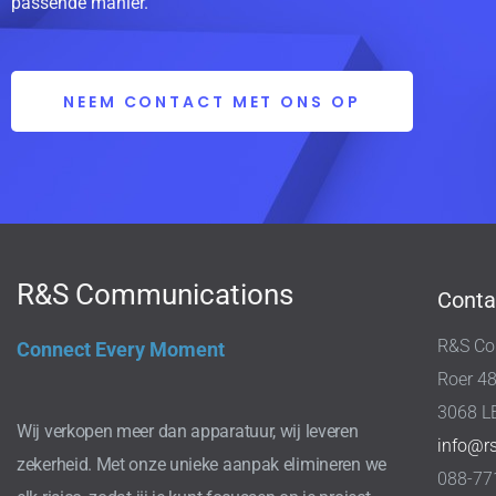
passende manier.
NEEM CONTACT MET ONS OP
R&S Communications
Conta
R&S Co
Connect Every Moment
Roer 4
3068 L
Wij verkopen meer dan apparatuur, wij leveren
info@r
zekerheid. Met onze unieke aanpak elimineren we
088-77