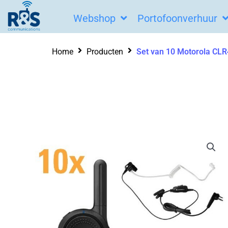
Ga
Webshop
Portofoonverhuur
naar
de
Home
Producten
Set van 10 Motorola CLR4
inhoud