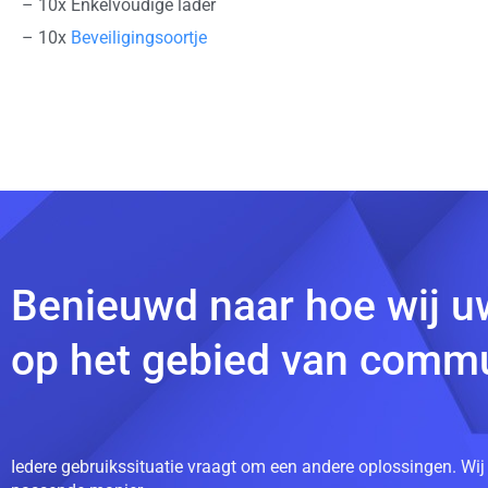
– 10x Enkelvoudige lader
– 10x
Beveiligingsoortje
Benieuwd naar hoe wij u
op het gebied van commu
Iedere gebruikssituatie vraagt om een andere oplossingen. Wij