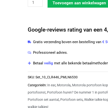
10
Toevoegen aan winkelwagen
Motorola
CLR446
vergunningsvrij
met
Google-reviews rating van een 4,
beveiligingsoortjes
Gratis verzending boven een bestelling van
€ 5
en
enkelvoudige
Professioneel advies.
laders
Betaal
veilig
met alle bekende betaalmethoden
aantal
SKU:
Set_10_CLR446_PMLN6530
Categorieën:
In ear
,
Motorola
,
Motorola portofoon kop
portofoons!
,
Portofoon huren? De nummer 1 in portof
Portofoon set aantal
,
Portofoon sets
,
Walkie talkie k
walkie talkies!