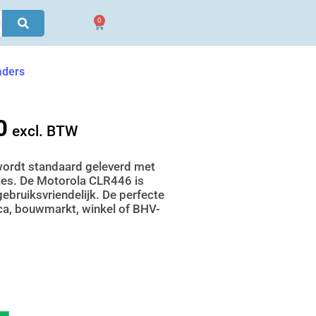
0
Winkelwagen
aders
0
jke
Huidige
excl. BTW
prijs
is:
 wordt standaard geleverd met
tjes. De Motorola CLR446 is
€ 1.688,90.
gebruiksvriendelijk. De perfecte
eca, bouwmarkt, winkel of BHV-