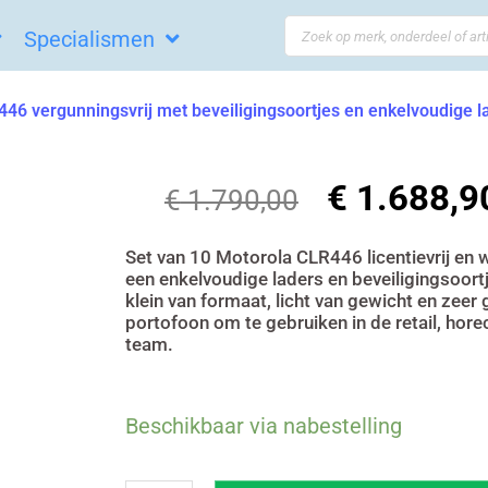
Search
Specialismen
...
46 vergunningsvrij met beveiligingsoortjes en enkelvoudige l
€
1.688,9
Oorspronkeli
€
1.790,00
prijs
was:
Set van 10 Motorola CLR446 licentievrij en
een enkelvoudige laders en beveiligingsoor
€ 1.790,00.
klein van formaat, licht van gewicht en zeer 
portofoon om te gebruiken in de retail, hor
team.
Set
Beschikbaar via nabestelling
van