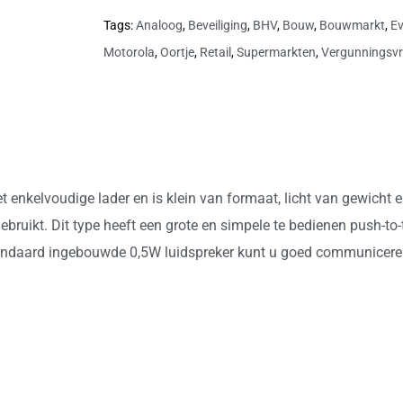
Tags:
Analoog
,
Beveiliging
,
BHV
,
Bouw
,
Bouwmarkt
,
E
Motorola
,
Oortje
,
Retail
,
Supermarkten
,
Vergunningsvri
enkelvoudige lader en is klein van formaat, licht van gewicht en
ruikt. Dit type heeft een grote en simpele te bedienen push-to-
andaard ingebouwde 0,5W luidspreker kunt u goed communicere