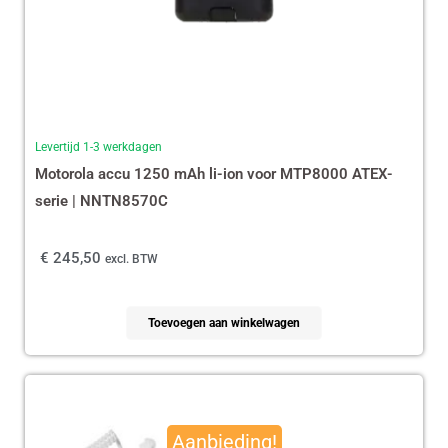
Levertijd 1-3 werkdagen
Motorola accu 1250 mAh li-ion voor MTP8000 ATEX-
serie | NNTN8570C
€
245,50
excl. BTW
Toevoegen aan winkelwagen
Oorspronkelijke
Huidige
prijs
prijs
Aanbieding!
was:
is: