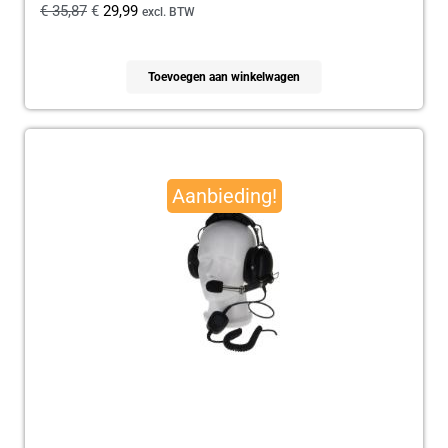
€
35,87
€
29,99
excl. BTW
Toevoegen aan winkelwagen
Oorspronkelijke
Huidige
prijs
prijs
Aanbieding!
was:
is:
€ 179,95.
€ 165,00.