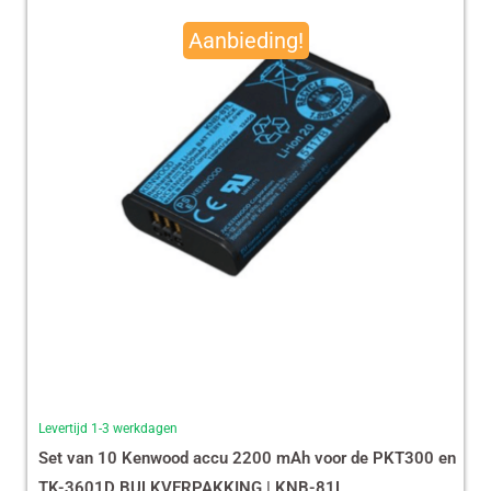
prijs
prijs
Aanbieding!
was:
is:
€ 490,00.
€ 465,13.
Levertijd 1-3 werkdagen
Set van 10 Kenwood accu 2200 mAh voor de PKT300 en
TK-3601D BULKVERPAKKING | KNB-81L