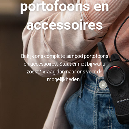
portofoons en
accessoires
Bekijk ons complete aanbod portofoons
en accessoires. Staat er niet bij wat u
zoekt? Vraag dan naar ons voor de
mogelijkheden.