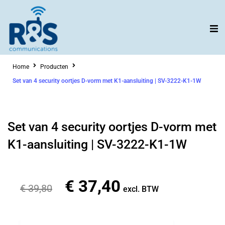
Ga
naar
de
inhoud
Home
Producten
Set van 4 security oortjes D-vorm met K1-aansluiting | SV-3222-K1-1W
Set van 4 security oortjes D-vorm met
K1-aansluiting | SV-3222-K1-1W
€
37,40
Oorspronkelijke
Huidige
€
39,80
excl. BTW
prijs
prijs
was:
is: