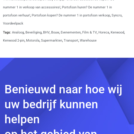
1W
nummer 1 in verkoop van accessoires!
,
Portofoon huren? De nummer 1 in
aantal
portofoon verhuur!
,
Portofoon kopen? De nummer 1 in portofoon verkoop
,
Syncro
,
Voordeelpack
Tags:
Analoog
,
Beveiliging
,
BHV
,
Bouw
,
Evenementen
,
Film & TV
,
Horeca
,
Kenwood
,
Kenwood 2-pin
,
Motorola
,
Supermarkten
,
Transport
,
Warehouse
Benieuwd naar hoe wij
uw bedrijf kunnen
helpen