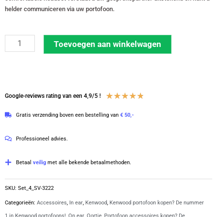
helder communiceren via uw portofoon.
Set
Toevoegen aan winkelwagen
van
4
security
oortjes
Waardering
★
★
★
★
★
Google-reviews rating van een 4,9/5 !
D-
4.8
Gratis verzending boven een bestelling van
€ 50,-
vorm
van
met
5
Professioneel advies.
K1-
aansluiting
Betaal
veilig
met alle bekende betaalmethoden.
|
SV-
SKU:
Set_4_SV-3222
3222-
Categorieën:
Accessoires
,
In ear
,
Kenwood
,
Kenwood portofoon kopen? De nummer
K1-
1 in Kenwood portofoons!
,
On ear
,
Oortje
,
Portofoon accessoires kopen? De