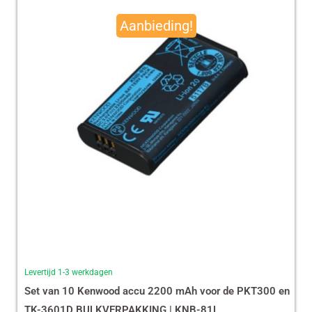
prijs
prijs
Aanbieding!
was:
is:
€ 490,00.
€ 465,13.
Levertijd 1-3 werkdagen
Set van 10 Kenwood accu 2200 mAh voor de PKT300 en
TK-3601D BULKVERPAKKING | KNB-81L