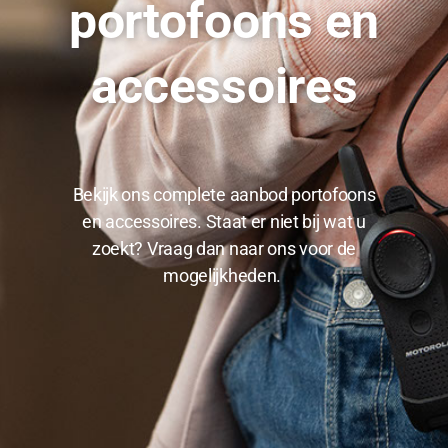
portofoons en
accessoires
Bekijk ons complete aanbod portofoons
en accessoires. Staat er niet bij wat u
zoekt? Vraag dan naar ons voor de
mogelijkheden.