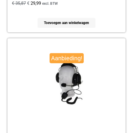
€
35,87
€
29,99
excl. BTW
Toevoegen aan winkelwagen
Oorspronkelijke
Huidige
prijs
prijs
Aanbieding!
was:
is:
€ 179,95.
€ 165,00.