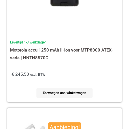
Levertijd 1-3 werkdagen
Motorola accu 1250 mAh li-ion voor MTP8000 ATEX-
serie | NNTN8570C
€
245,50
excl. BTW
Toevoegen aan winkelwagen
Oorspronkelijke
Huidige
prijs
prijs
Aanbieding!
was:
is: