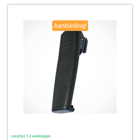
Oorspronkelijke
Huidige
prijs
prijs
Aanbieding!
was:
is:
€ 95,00.
€ 92,50.
Levertijd 1-3 werkdagen