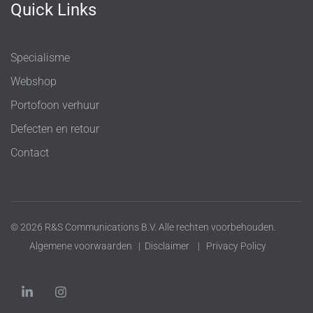
Quick Links
Specialisme
Webshop
Portofoon verhuur
Defecten en retour
Contact
© 2026 R&S Communications B.V. Alle rechten voorbehouden.
Algemene voorwaarden
|
Disclaimer
|
Privacy Policy
L
I
i
n
n
s