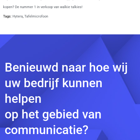
kopen? De nummer 1 in verkoop van walkie talkies!
Tags:
Hytera
,
Tafelmicrofoon
Benieuwd naar hoe wij
uw bedrijf kunnen
helpen
op het gebied van
communicatie?