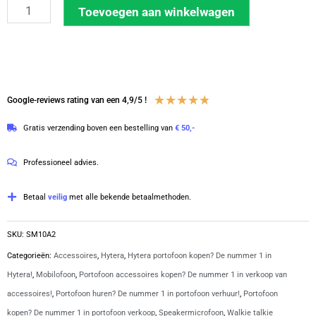
Hytera
Toevoegen aan winkelwagen
tafelmicrofoon
voor
MD615
en
Waardering
★
★
★
★
★
Google-reviews rating van een 4,9/5 !
MD625
4.8
mobilofoon
Gratis verzending boven een bestelling van
€ 50,-
van
|
5
SM10A2
Professioneel advies.
aantal
Betaal
veilig
met alle bekende betaalmethoden.
SKU:
SM10A2
Categorieën:
Accessoires
,
Hytera
,
Hytera portofoon kopen? De nummer 1 in
Hytera!
,
Mobilofoon
,
Portofoon accessoires kopen? De nummer 1 in verkoop van
accessoires!
,
Portofoon huren? De nummer 1 in portofoon verhuur!
,
Portofoon
kopen? De nummer 1 in portofoon verkoop
,
Speakermicrofoon
,
Walkie talkie