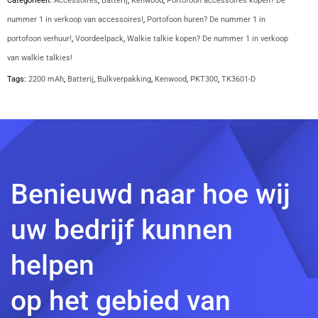
Categorieën:
Accessoires
,
Batterij
,
Kenwood
,
Portofoon accessoires kopen? De
|
nummer 1 in verkoop van accessoires!
,
Portofoon huren? De nummer 1 in
KNB-
portofoon verhuur!
,
Voordeelpack
,
Walkie talkie kopen? De nummer 1 in verkoop
81L
van walkie talkies!
aantal
Tags:
2200 mAh
,
Batterij
,
Bulkverpakking
,
Kenwood
,
PKT300
,
TK3601-D
Benieuwd naar hoe wij
uw bedrijf kunnen
helpen
op het gebied van