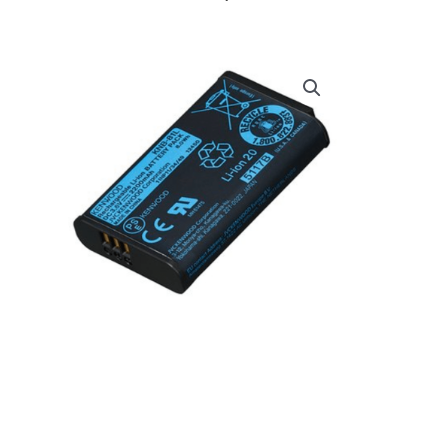
prijs
prijs
was:
is:
€ 490,00.
€ 465,13.