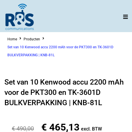
Ga
naar
de
inhoud
Home
Producten
Set van 10 Kenwood accu 2200 mAh voor de PKT300 en TK-3601D
BULKVERPAKKING | KNB-81L
Set van 10 Kenwood accu 2200 mAh
voor de PKT300 en TK-3601D
BULKVERPAKKING | KNB-81L
€
465,13
Oorspronkelijke
Huidige
€
490,00
excl. BTW