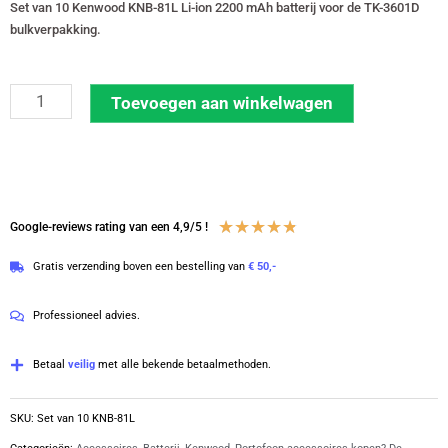
Set van 10 Kenwood KNB-81L Li-ion 2200 mAh batterij voor de TK-3601D
bulkverpakking.
Set
Toevoegen aan winkelwagen
van
10
Kenwood
accu
Waardering
★
★
★
★
★
Google-reviews rating van een 4,9/5 !
2200
4.8
mAh
Gratis verzending boven een bestelling van
€ 50,-
van
voor
5
de
Professioneel advies.
PKT300
en
Betaal
veilig
met alle bekende betaalmethoden.
TK-
3601D
SKU:
Set van 10 KNB-81L
BULKVERPAKKING