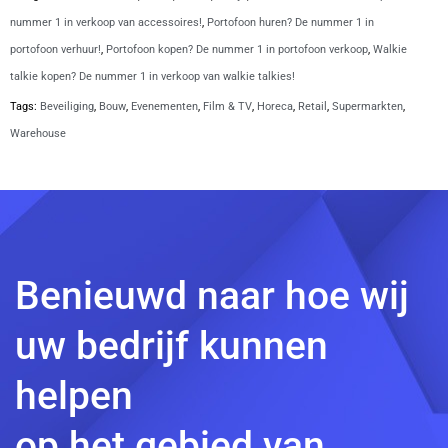
nummer 1 in verkoop van accessoires!
,
Portofoon huren? De nummer 1 in
portofoon verhuur!
,
Portofoon kopen? De nummer 1 in portofoon verkoop
,
Walkie
talkie kopen? De nummer 1 in verkoop van walkie talkies!
Tags:
Beveiliging
,
Bouw
,
Evenementen
,
Film & TV
,
Horeca
,
Retail
,
Supermarkten
,
Warehouse
Benieuwd naar hoe wij
uw bedrijf kunnen
helpen
op het gebied van