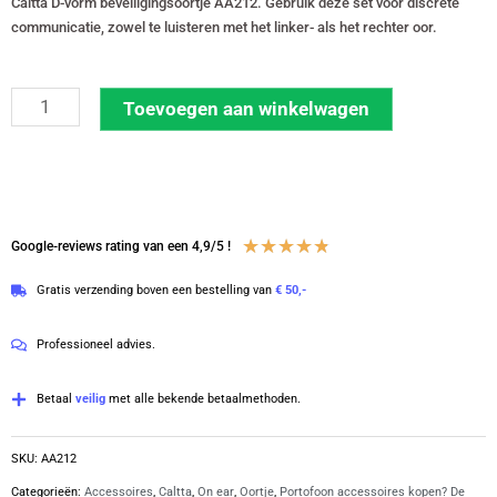
Caltta D-vorm beveiligingsoortje AA212. Gebruik deze set voor discrete
communicatie, zowel te luisteren met het linker- als het rechter oor.
Caltta
Toevoegen aan winkelwagen
D-
vorm
oortje
voor
Waardering
★
★
★
★
★
Google-reviews rating van een 4,9/5 !
de
4.8
PH-
Gratis verzending boven een bestelling van
€ 50,-
van
serie
5
|
Professioneel advies.
AA212
aantal
Betaal
veilig
met alle bekende betaalmethoden.
SKU:
AA212
Categorieën:
Accessoires
,
Caltta
,
On ear
,
Oortje
,
Portofoon accessoires kopen? De