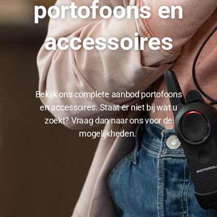
portofoons en
accessoires
Bekijk ons complete aanbod portofoons
en accessoires. Staat er niet bij wat u
zoekt? Vraag dan naar ons voor de
mogelijkheden.