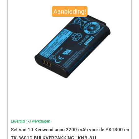
prijs
prijs
Aanbieding!
was:
is:
€ 490,00.
€ 465,13.
Levertijd 1-3 werkdagen
Set van 10 Kenwood accu 2200 mAh voor de PKT300 en
TK-3601D BULKVERPAKKING | KNB-81L