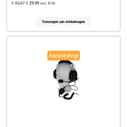
€
35,87
€
29,99
excl. BTW
Toevoegen aan winkelwagen
Oorspronkelijke
Huidige
prijs
prijs
Aanbieding!
was:
is:
€ 179,95.
€ 165,00.