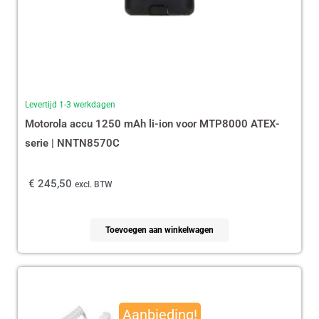
Levertijd 1-3 werkdagen
Motorola accu 1250 mAh li-ion voor MTP8000 ATEX-
serie | NNTN8570C
€
245,50
excl. BTW
Toevoegen aan winkelwagen
Oorspronkelijke
Huidige
prijs
prijs
Aanbieding!
was:
is: