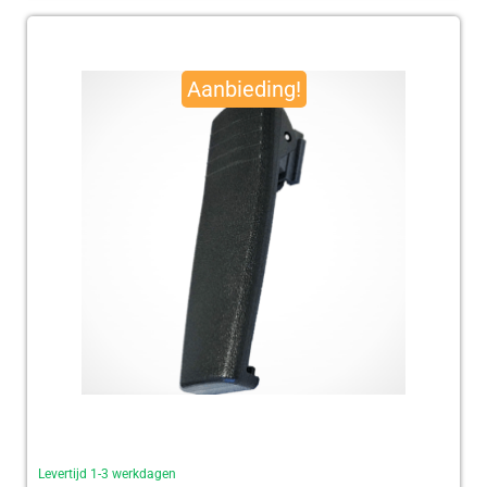
Oorspronkelijke
Huidige
prijs
prijs
Aanbieding!
was:
is:
€ 95,00.
€ 92,50.
Levertijd 1-3 werkdagen