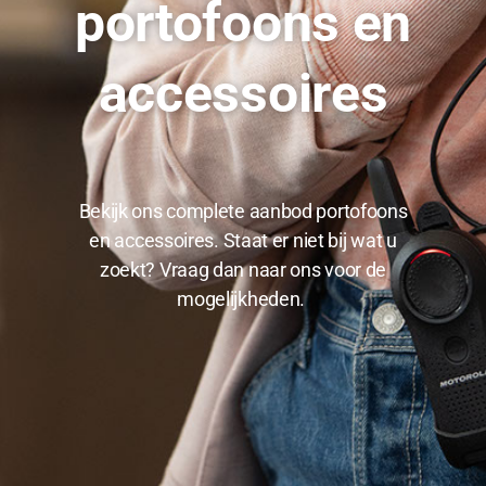
portofoons en
accessoires
Bekijk ons complete aanbod portofoons
en accessoires. Staat er niet bij wat u
zoekt? Vraag dan naar ons voor de
mogelijkheden.