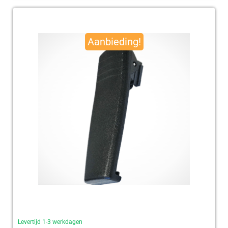
Oorspronkelijke
Huidige
prijs
prijs
Aanbieding!
was:
is:
€ 95,00.
€ 92,50.
Levertijd 1-3 werkdagen