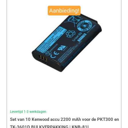
prijs
prijs
Aanbieding!
was:
is:
€ 490,00.
€ 465,13.
Levertijd 1-3 werkdagen
Set van 10 Kenwood accu 2200 mAh voor de PKT300 en
TK-3601D BULKVERPAKKING | KNB-81L