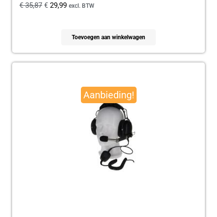
€
35,87
€
29,99
excl. BTW
Toevoegen aan winkelwagen
Oorspronkelijke
Huidige
prijs
prijs
Aanbieding!
was:
is:
€ 179,95.
€ 165,00.