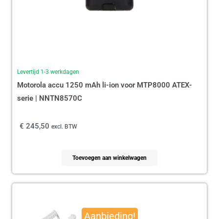
Levertijd 1-3 werkdagen
Motorola accu 1250 mAh li-ion voor MTP8000 ATEX-
serie | NNTN8570C
€
245,50
excl. BTW
Toevoegen aan winkelwagen
Oorspronkelijke
Huidige
prijs
prijs
Aanbieding!
was:
is: