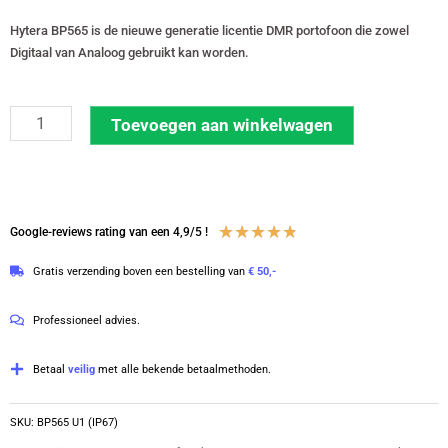
Hytera BP565 is de nieuwe generatie licentie DMR portofoon die zowel
Digitaal van Analoog gebruikt kan worden.
Hytera
Toevoegen aan winkelwagen
BP565
UHF
400-
470
Waardering
★
★
★
★
★
Google-reviews rating van een 4,9/5 !
MHz
4.8
Gratis verzending boven een bestelling van
€ 50,-
Digitale
van
portofoon
5
Professioneel advies.
|
BP565
Betaal
veilig
met alle bekende betaalmethoden.
U1
(IP67)
SKU:
BP565 U1 (IP67)
aantal