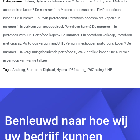
Categorieën:
Hytera
,
Hytera portofoon kopen? De nummer 1 in Hytera!
,
Motorola
accessoires kopen? De nummer 1 in Motorola accessoires!
,
PMR portofoon
kopen? De nummer 1 in PMR portofoons!
,
Portofoon accessoires kopen? De
nummer 1 in verkoop van accessoires!
,
Portofoon huren? De nummer 1 in
portofoon verhuur!
,
Portofoon kopen? De nummer 1 in portofoon verkoop
,
Portofoon
met display
,
Portofoon vergunning
,
UHF
,
Vergunningshouden portofoons kopen? De
nummer 1 in vergunningshoudende portofoons!
,
Walkie talkie kopen? De nummer 1
in verkoop van walkie talkies!
Tags:
Analoog
,
Bluetooth
,
Digitaal
,
Hytera
,
IP54-rating
,
IP67-rating
,
UHF
Benieuwd naar hoe wij
uw bedrijf kunnen