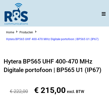
Ga
naar
de
inhoud
Home
Producten
Hytera BP565 UHF 400-470 MHz Digitale portofoon | BP565 U1 (IP67)
Hytera BP565 UHF 400-470 MHz
Digitale portofoon | BP565 U1 (IP67)
€
215,00
Oorspronkelijke
Huidige
€
222,00
excl. BTW
prijs
prijs
was:
is: