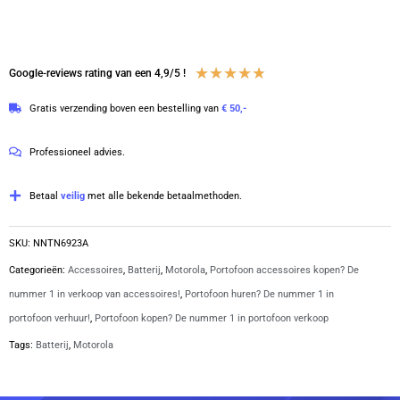
MTP850
|
NNTN6923
Waardering
★
★
★
★
★
Google-reviews rating van een 4,9/5 !
aantal
4.8
Gratis verzending boven een bestelling van
€ 50,-
van
5
Professioneel advies.
Betaal
veilig
met alle bekende betaalmethoden.
SKU:
NNTN6923A
Categorieën:
Accessoires
,
Batterij
,
Motorola
,
Portofoon accessoires kopen? De
nummer 1 in verkoop van accessoires!
,
Portofoon huren? De nummer 1 in
portofoon verhuur!
,
Portofoon kopen? De nummer 1 in portofoon verkoop
Tags:
Batterij
,
Motorola