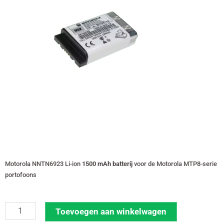
Motorola NNTN6923 Li-ion
1500 mAh batterij
voor de Motorola MTP8-serie
portofoons
Motorola
Toevoegen aan winkelwagen
accu