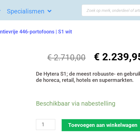
Search
Specialismen
...
ntievrije 446-portofoons | S1 wit
€
2.239,9
Oorspronkeli
€
2.710,00
prijs
was:
De Hytera S1; de meest robuuste- en gebrui
de horeca, retail, hotels en supermarkten.
€ 2.710,00.
Set
Beschikbaar via nabestelling
van
24
Toevoegen aan winkelwagen
Hytera