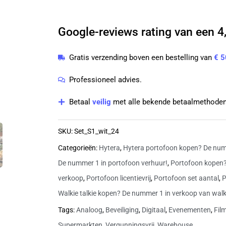
S1
licentievrije
446-
Google-reviews rating van een 4,
portofoons
Gratis verzending boven een bestelling van
€ 5
|
S1
Professioneel advies.
wit
Betaal
veilig
met alle bekende betaalmethoden
aantal
SKU:
Set_S1_wit_24
Categorieën:
Hytera
,
Hytera portofoon kopen? De num
De nummer 1 in portofoon verhuur!
,
Portofoon kopen?
verkoop
,
Portofoon licentievrij
,
Portofoon set aantal
,
P
Walkie talkie kopen? De nummer 1 in verkoop van walki
Tags:
Analoog
,
Beveiliging
,
Digitaal
,
Evenementen
,
Fil
Supermarkten
,
Vergunningsvrij
,
Warehouse