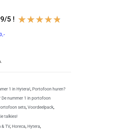
Waardering
★
★
★
★
★
9/5 !
4.8
0,-
van
5
.
mer 1 in Hytera!
,
Portofoon huren?
 De nummer 1 in portofoon
ortofoon sets
,
Voordeelpack
,
e talkies!
m & TV
,
Horeca
,
Hytera
,