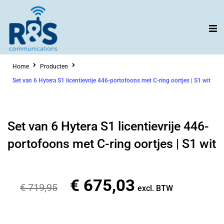
Ga
naar
de
inhoud
Home
Producten
Set van 6 Hytera S1 licentievrije 446-portofoons met C-ring oortjes | S1 wit
Set van 6 Hytera S1 licentievrije 446-
portofoons met C-ring oortjes | S1 wit
€
675,03
Oorspronkelijke
Huidige
€
719,95
excl. BTW
prijs
prijs
was:
is: