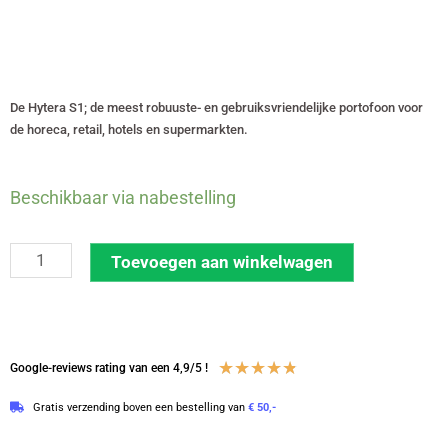
De Hytera S1; de meest robuuste- en gebruiksvriendelijke portofoon voor
de horeca, retail, hotels en supermarkten.
Set
Beschikbaar via nabestelling
van
6
Toevoegen aan winkelwagen
Hytera
S1
licentievrije
446-
Waardering
★
★
★
★
★
Google-reviews rating van een 4,9/5 !
portofoons
4.8
Gratis verzending boven een bestelling van
€ 50,-
met
van
C-
5