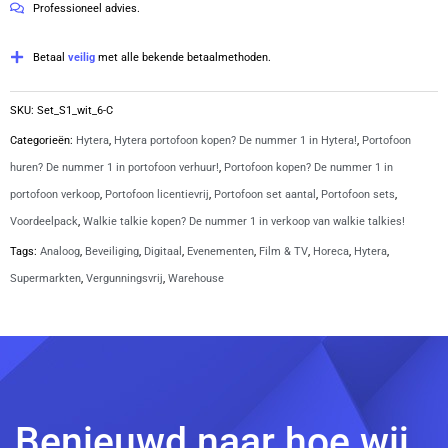
Professioneel advies.
ring
oortjes
Betaal
veilig
met alle bekende betaalmethoden.
|
S1
SKU:
Set_S1_wit_6-C
wit
Categorieën:
Hytera
,
Hytera portofoon kopen? De nummer 1 in Hytera!
,
Portofoon
aantal
huren? De nummer 1 in portofoon verhuur!
,
Portofoon kopen? De nummer 1 in
portofoon verkoop
,
Portofoon licentievrij
,
Portofoon set aantal
,
Portofoon sets
,
Voordeelpack
,
Walkie talkie kopen? De nummer 1 in verkoop van walkie talkies!
Tags:
Analoog
,
Beveiliging
,
Digitaal
,
Evenementen
,
Film & TV
,
Horeca
,
Hytera
,
Supermarkten
,
Vergunningsvrij
,
Warehouse
Benieuwd naar hoe wij