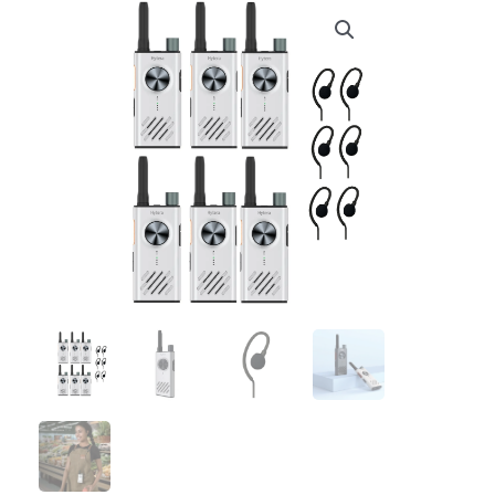
€ 719,95.
€ 675,03.