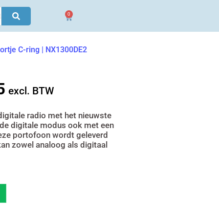
0
Winkelwagen
rtje C-ring | NX1300DE2
5
jke
Huidige
excl. BTW
prijs
is:
itale radio met het nieuwste
n de digitale modus ook met een
€ 2.078,05.
ze portofoon wordt geleverd
kan zowel analoog als digitaal