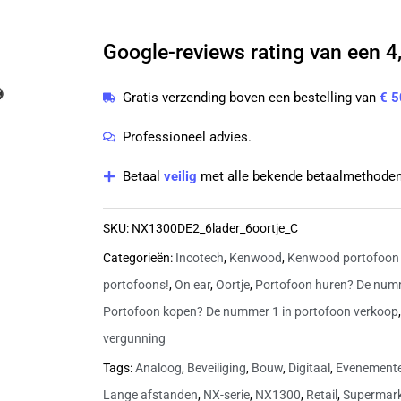
6
Kenwood
Google-reviews rating van een 4,
NX1300DE2
DMR
Gratis verzending boven een bestelling van
€ 5
UHF
403-
Professioneel advies.
470
Betaal
veilig
met alle bekende betaalmethoden
MHz
inclusief
SKU:
NX1300DE2_6lader_6oortje_C
lader
Categorieën:
Incotech
,
Kenwood
,
Kenwood portofoon
en
portofoons!
,
On ear
,
Oortje
,
Portofoon huren? De numm
beveiligingsoortje
Portofoon kopen? De nummer 1 in portofoon verkoop
C-
vergunning
ring
Tags:
Analoog
,
Beveiliging
,
Bouw
,
Digitaal
,
Evenement
|
Lange afstanden
,
NX-serie
,
NX1300
,
Retail
,
Supermar