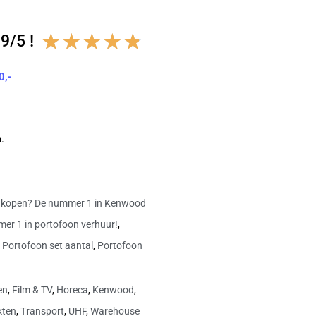
Waardering
★
★
★
★
★
9/5 !
4.8
0,-
van
5
.
 kopen? De nummer 1 in Kenwood
er 1 in portofoon verhuur!
,
,
Portofoon set aantal
,
Portofoon
en
,
Film & TV
,
Horeca
,
Kenwood
,
kten
,
Transport
,
UHF
,
Warehouse