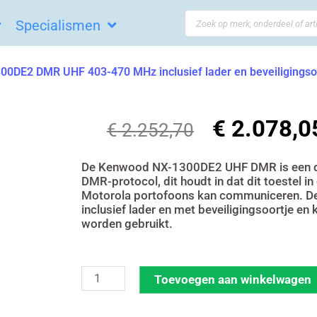
Search
Specialismen
...
0DE2 DMR UHF 403-470 MHz inclusief lader en beveiligingsoo
€
2.078,0
Oorspronkeli
€
2.252,70
prijs
was:
De Kenwood NX-1300DE2 UHF DMR is een dig
DMR-protocol, dit houdt in dat dit toestel i
€ 2.252,70.
Motorola portofoons kan communiceren. De
inclusief lader en met beveiligingsoortje en 
worden gebruikt.
Set
Toevoegen aan winkelwagen
van