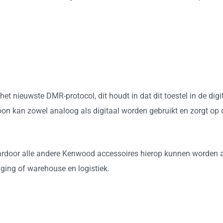
NX1300DE2
aantal
 nieuwste DMR-protocol, dit houdt in dat dit toestel in de di
n kan zowel analoog als digitaal worden gebruikt en zorgt op 
aardoor alle andere Kenwood accessoires hierop kunnen worden a
liging of warehouse en logistiek.