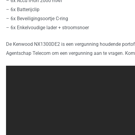
– 6x Accu li-ion 2000 mAh
– 6x Batterijclip
– 6x Beveiligingsoortje C-ring
– 6x Enkelvoudige lader + stroomsnoer
De Kenwood NX1300DE2 is een vergunning houdende portofoo
Agentschap Telecom om een vergunning aan te vragen. Komt u