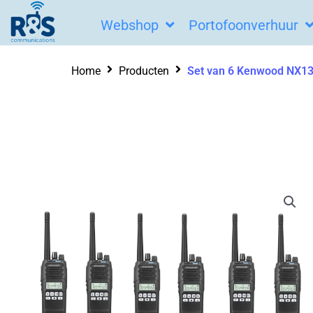
Ga
Webshop
Portofoonverhuur
naar
de
Home
Producten
Set van 6 Kenwood NX130
inhoud