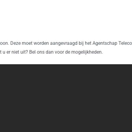
n. Deze moet worden aangevraagd bij het Agentschap Telecom.
 er niet uit? Bel ons dan voor de mogelijkheden.