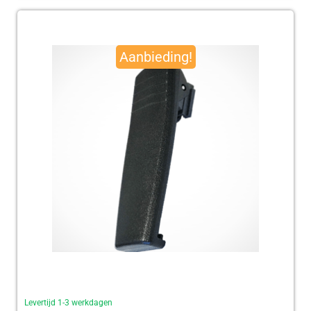
Oorspronkelijke
Huidige
prijs
prijs
Aanbieding!
was:
is:
€ 95,00.
€ 92,50.
Levertijd 1-3 werkdagen