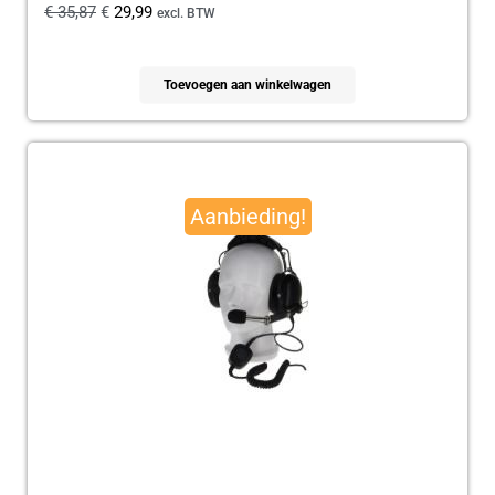
€
35,87
€
29,99
excl. BTW
Toevoegen aan winkelwagen
Oorspronkelijke
Huidige
prijs
prijs
Aanbieding!
was:
is:
€ 179,95.
€ 165,00.