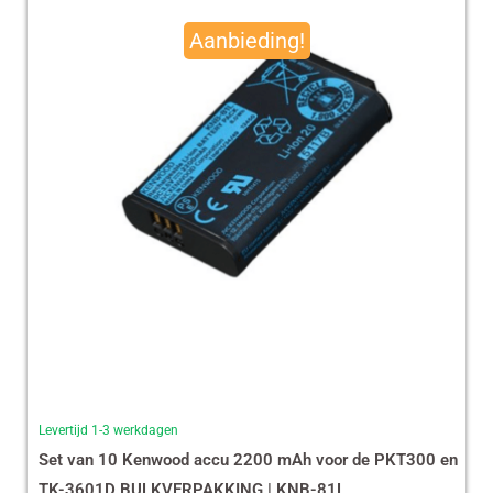
prijs
prijs
Aanbieding!
was:
is:
€ 490,00.
€ 465,13.
Levertijd 1-3 werkdagen
Set van 10 Kenwood accu 2200 mAh voor de PKT300 en
TK-3601D BULKVERPAKKING | KNB-81L