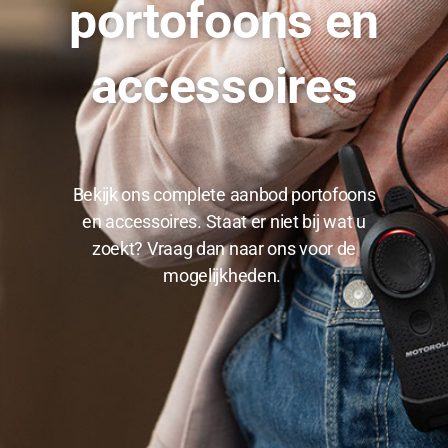
portofoons en
accessoires
Bekijk ons complete aanbod portofoons
en accessoires. Staat er niet bij wat u
zoekt? Vraag dan naar ons voor de
mogelijkheden.