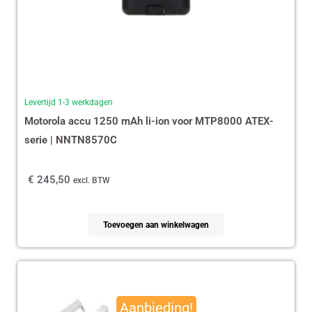
Levertijd 1-3 werkdagen
Motorola accu 1250 mAh li-ion voor MTP8000 ATEX-
serie | NNTN8570C
€
245,50
excl. BTW
Toevoegen aan winkelwagen
Oorspronkelijke
Huidige
prijs
prijs
Aanbieding!
was:
is: