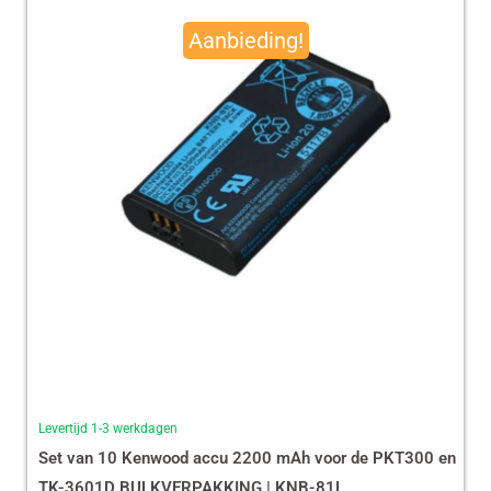
prijs
prijs
Aanbieding!
was:
is:
€ 490,00.
€ 465,13.
Levertijd 1-3 werkdagen
Set van 10 Kenwood accu 2200 mAh voor de PKT300 en
TK-3601D BULKVERPAKKING | KNB-81L