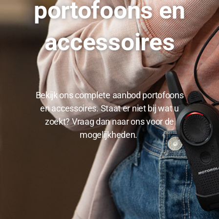
portofoons en
accessoires
Bekijk ons complete aanbod portofoons
en accessoires. Staat er niet bij wat u
zoekt? Vraag dan naar ons voor de
mogelijkheden.