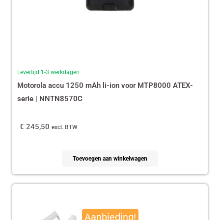
Levertijd 1-3 werkdagen
Motorola accu 1250 mAh li-ion voor MTP8000 ATEX-
serie | NNTN8570C
€
245,50
excl. BTW
Toevoegen aan winkelwagen
Oorspronkelijke
Huidige
prijs
prijs
Aanbieding!
was:
is: