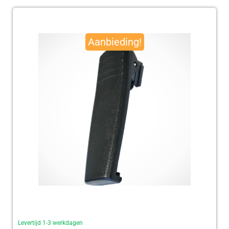
Oorspronkelijke
Huidige
prijs
prijs
Aanbieding!
was:
is:
€ 95,00.
€ 92,50.
Levertijd 1-3 werkdagen