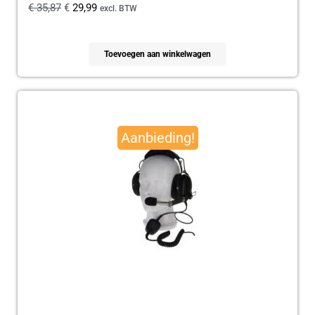
€
35,87
€
29,99
excl. BTW
Toevoegen aan winkelwagen
Oorspronkelijke
Huidige
prijs
prijs
Aanbieding!
was:
is:
€ 179,95.
€ 165,00.