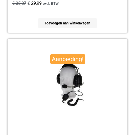
€
35,87
€
29,99
excl. BTW
Toevoegen aan winkelwagen
Oorspronkelijke
Huidige
prijs
prijs
Aanbieding!
was:
is:
€ 179,95.
€ 165,00.