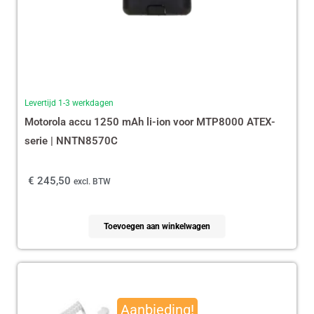
Levertijd 1-3 werkdagen
Motorola accu 1250 mAh li-ion voor MTP8000 ATEX-
serie | NNTN8570C
€
245,50
excl. BTW
Toevoegen aan winkelwagen
Oorspronkelijke
Huidige
prijs
prijs
Aanbieding!
was:
is: