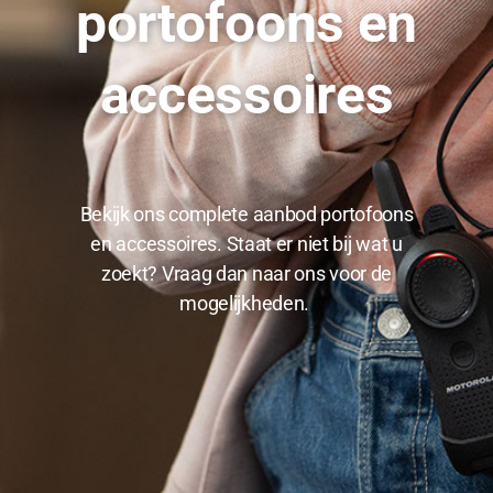
portofoons en
accessoires
Bekijk ons complete aanbod portofoons
en accessoires. Staat er niet bij wat u
zoekt? Vraag dan naar ons voor de
mogelijkheden.