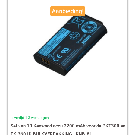
prijs
prijs
Aanbieding!
was:
is:
€ 490,00.
€ 465,13.
Levertijd 1-3 werkdagen
Set van 10 Kenwood accu 2200 mAh voor de PKT300 en
TK-3601D BULKVERPAKKING | KNB-81L