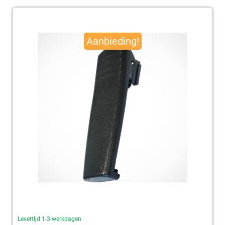
Oorspronkelijke
Huidige
prijs
prijs
Aanbieding!
was:
is:
€ 95,00.
€ 92,50.
Levertijd 1-3 werkdagen