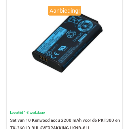
prijs
prijs
Aanbieding!
was:
is:
€ 490,00.
€ 465,13.
Levertijd 1-3 werkdagen
Set van 10 Kenwood accu 2200 mAh voor de PKT300 en
TK-3601D BULKVERPAKKING | KNB-81L