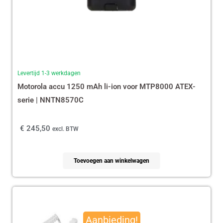
Levertijd 1-3 werkdagen
Motorola accu 1250 mAh li-ion voor MTP8000 ATEX-
serie | NNTN8570C
€
245,50
excl. BTW
Toevoegen aan winkelwagen
Oorspronkelijke
Huidige
prijs
prijs
Aanbieding!
was:
is: