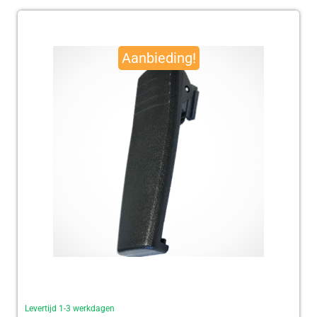
Oorspronkelijke
Huidige
prijs
prijs
Aanbieding!
was:
is:
€ 95,00.
€ 92,50.
Levertijd 1-3 werkdagen