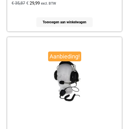
€
35,87
€
29,99
excl. BTW
Toevoegen aan winkelwagen
Oorspronkelijke
Huidige
prijs
prijs
Aanbieding!
was:
is:
€ 179,95.
€ 165,00.