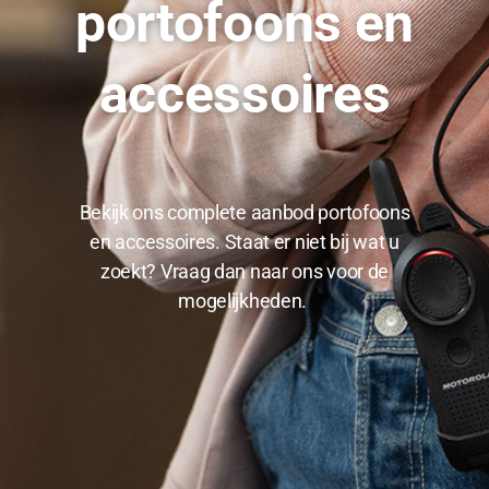
portofoons en
accessoires
Bekijk ons complete aanbod portofoons
en accessoires. Staat er niet bij wat u
zoekt? Vraag dan naar ons voor de
mogelijkheden.