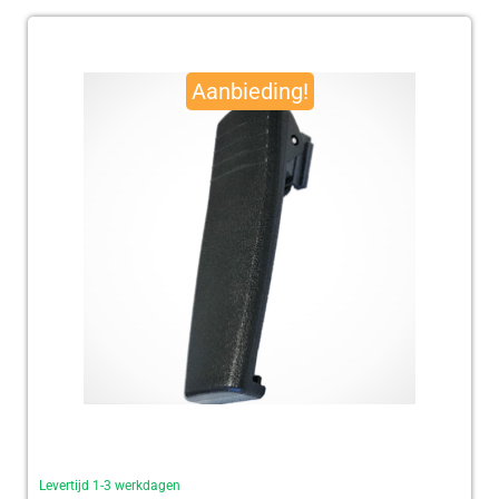
Oorspronkelijke
Huidige
prijs
prijs
Aanbieding!
was:
is:
€ 95,00.
€ 92,50.
Levertijd 1-3 werkdagen