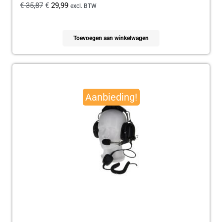
€
35,87
€
29,99
excl. BTW
Toevoegen aan winkelwagen
Oorspronkelijke
Huidige
prijs
prijs
Aanbieding!
was:
is:
€ 179,95.
€ 165,00.