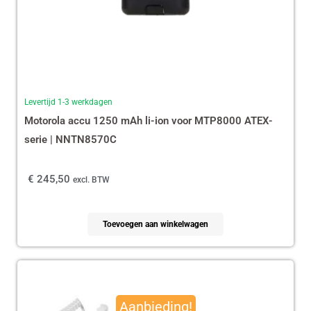
Levertijd 1-3 werkdagen
Motorola accu 1250 mAh li-ion voor MTP8000 ATEX-
serie | NNTN8570C
€
245,50
excl. BTW
Toevoegen aan winkelwagen
Oorspronkelijke
Huidige
prijs
prijs
Aanbieding!
was:
is: