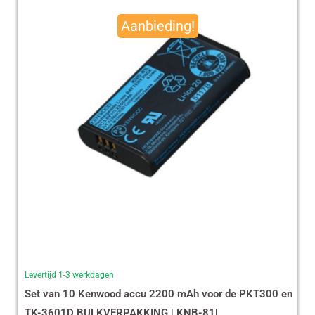
prijs
prijs
Aanbieding!
was:
is:
€ 490,00.
€ 465,13.
Levertijd 1-3 werkdagen
Set van 10 Kenwood accu 2200 mAh voor de PKT300 en
TK-3601D BULKVERPAKKING | KNB-81L