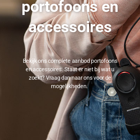
portofoons en
accessoires
Bekijk ons complete aanbod portofoons
en accessoires. Staat er niet bij wat u
zoekt? Vraag dan naar ons voor de
mogelijkheden.