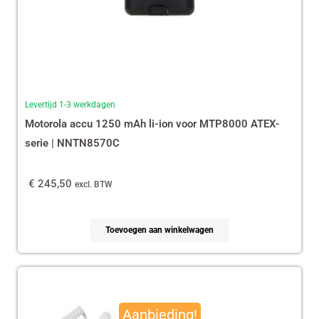
Levertijd 1-3 werkdagen
Motorola accu 1250 mAh li-ion voor MTP8000 ATEX-
serie | NNTN8570C
€
245,50
excl. BTW
Toevoegen aan winkelwagen
Oorspronkelijke
Huidige
prijs
prijs
Aanbieding!
was:
is: