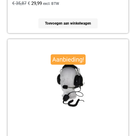
€
35,87
€
29,99
excl. BTW
Toevoegen aan winkelwagen
Oorspronkelijke
Huidige
prijs
prijs
Aanbieding!
was:
is:
€ 179,95.
€ 165,00.