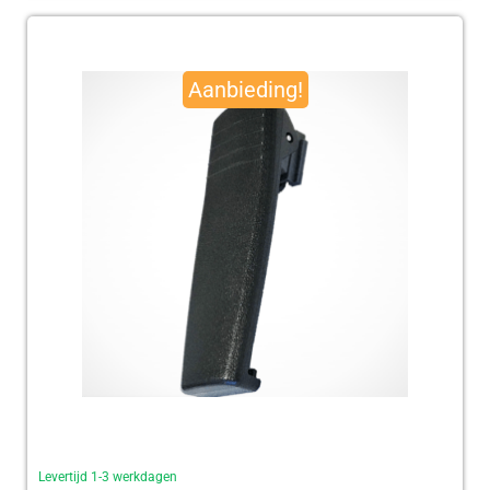
Oorspronkelijke
Huidige
prijs
prijs
Aanbieding!
was:
is:
€ 95,00.
€ 92,50.
Levertijd 1-3 werkdagen