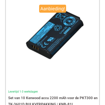
prijs
prijs
Aanbieding!
was:
is:
€ 490,00.
€ 465,13.
Levertijd 1-3 werkdagen
Set van 10 Kenwood accu 2200 mAh voor de PKT300 en
TK-3601D BULKVERPAKKING | KNB-81L