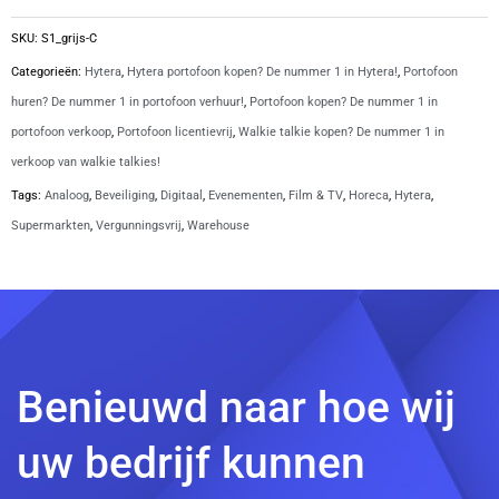
SKU:
S1_grijs-C
Categorieën:
Hytera
,
Hytera portofoon kopen? De nummer 1 in Hytera!
,
Portofoon
huren? De nummer 1 in portofoon verhuur!
,
Portofoon kopen? De nummer 1 in
portofoon verkoop
,
Portofoon licentievrij
,
Walkie talkie kopen? De nummer 1 in
verkoop van walkie talkies!
Tags:
Analoog
,
Beveiliging
,
Digitaal
,
Evenementen
,
Film & TV
,
Horeca
,
Hytera
,
Supermarkten
,
Vergunningsvrij
,
Warehouse
Benieuwd naar hoe wij
uw bedrijf kunnen