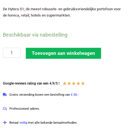
De Hytera S1; de meest robuuste- en gebruiksvriendelijke portofoon voor
de horeca, retail, hotels en supermarkten.
Hytera
Beschikbaar via nabestelling
S1
licentievrije
Toevoegen aan winkelwagen
446-
portofoon
met
C-
Waardering
★
★
★
★
★
Google-reviews rating van een 4,9/5 !
ring
4.8
Gratis verzending boven een bestelling van
€ 50,-
oortje
van
|
5
Professioneel advies.
S1
grijs
Betaal
veilig
met alle bekende betaalmethoden.
aantal