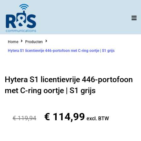
Ga
naar
de
inhoud
Home
Producten
Hytera S1 licentievrije 446-portofoon met C-ring oortje | S1 grijs
Hytera S1 licentievrije 446-portofoon
met C-ring oortje | S1 grijs
€
114,99
Oorspronkelijke
Huidige
€
119,94
excl. BTW
prijs
prijs
was:
is: