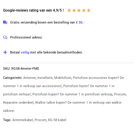
meter
FME-
Waardering
★
★
★
★
★
Google-reviews rating van een 4,9/5 !
Male
4.8
Gratis verzending boven een bestelling van
€ 50,-
en
van
FME-
5
Professioneel advies.
Male
|
Betaal
veilig
met alle bekende betaalmethoden.
RG-
58
SKU:
RG58-4meter-FME
4
Categorieën:
Antenne
,
Installatie
,
Mobilofoon
,
Portofoon accessoires kopen? De
meter
nummer 1 in verkoop van accessoires!
,
Portofoon huren? De nummer 1 in
aantal
portofoon verhuur!
,
Portofoon kopen? De nummer 1 in portofoon verkoop
,
Procom
,
Reparatie onderdeel
,
Walkie talkie kopen? De nummer 1 in verkoop van walkie
talkies!
Tags:
Antennekabel
,
Procom
,
RG-58 kabel