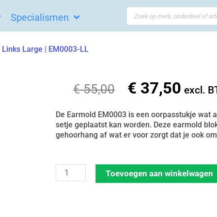
Search
Specialismen
...
s Links Large | EM0003-LL
€
37,50
Oorspronkelijke
Huidi
€
55,00
excl. 
prijs
prijs
was:
is:
De Earmold EM0003 is een oorpasstukje wat aa
setje geplaatst kan worden. Deze earmold blokt
€ 55,00.
€ 37,5
gehoorhang af wat er voor zorgt dat je ook om
Earmold
Toevoegen aan winkelwagen
set
van
10