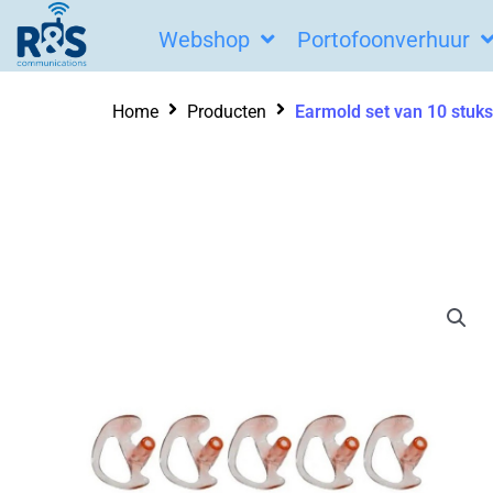
Ga
Webshop
Portofoonverhuur
naar
de
Home
Producten
Earmold set van 10 stuk
inhoud