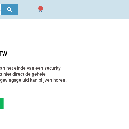
0
Winkelwagen
ge
BTW
n het einde van een security
 niet direct de gehele
0.
gevingsgeluid kan blijven horen.