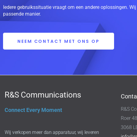
Iedere gebruikssituatie vraagt om een andere oplossingen. Wij
passende manier.
NEEM CONTACT MET ONS OP
R&S Communications
Conta
R&S Co
Connect Every Moment
Roer 4
3068 L
Wij verkopen meer dan apparatuur, wij leveren
info@r