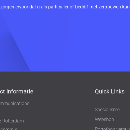
 zorgen ervoor dat u als particulier of bedrijf met vertrouwen k
ct Informatie
Quick Links
mmunications
Specialisme
8
Webshop
E Rotterdam
Portofoon verhuu
scomm.nl