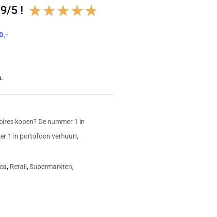
Waardering
★
★
★
★
★
9/5 !
4.8
0,-
van
5
.
oires kopen? De nummer 1 in
r 1 in portofoon verhuur!
,
ca
,
Retail
,
Supermarkten
,