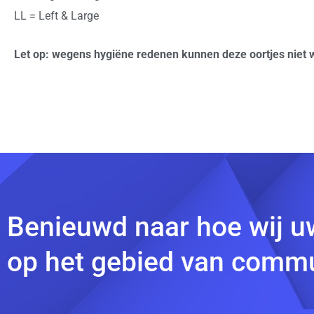
LL = Left & Large
Let op: wegens hygiëne redenen kunnen deze oortjes niet 
Benieuwd naar hoe wij u
op het gebied van commu