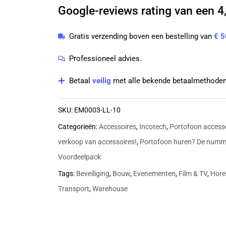
Google-reviews rating van een 4,
stuks
Links
Gratis verzending boven een bestelling van
€ 5
Large
|
Professioneel advies.
EM0003-
Betaal
veilig
met alle bekende betaalmethoden
LL
aantal
SKU:
EM0003-LL-10
Categorieën:
Accessoires
,
Incotech
,
Portofoon access
verkoop van accessoires!
,
Portofoon huren? De numme
Voordeelpack
Tags:
Beveiliging
,
Bouw
,
Evenementen
,
Film & TV
,
Hore
Transport
,
Warehouse