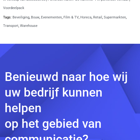
Voordeelpack
Tags:
Beveiliging
,
Bouw
,
Evenementen
,
Film & TV
,
Horeca
,
Retail
,
Supermarkten
,
Transport
,
Warehouse
Benieuwd naar hoe wij
uw bedrijf kunnen
helpen
op het gebied van
communicatie?