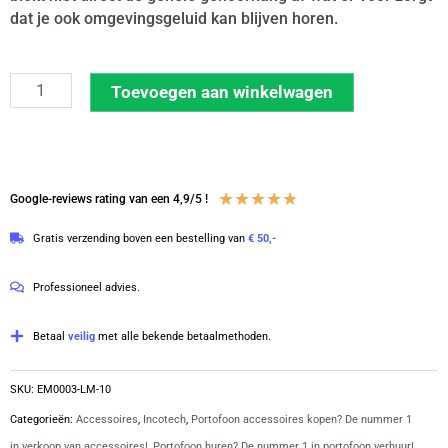
dat je ook omgevingsgeluid kan blijven horen.
Earmold
Toevoegen aan winkelwagen
set
van
10
stuks
Waardering
★
★
★
★
★
Google-reviews rating van een 4,9/5 !
Links
4.8
Gratis verzending boven een bestelling van
€ 50,-
Medium
van
|
5
Professioneel advies.
EM0003-
LM
Betaal
veilig
met alle bekende betaalmethoden.
aantal
SKU:
EM0003-LM-10
Categorieën:
Accessoires
,
Incotech
,
Portofoon accessoires kopen? De nummer 1
in verkoop van accessoires!
,
Portofoon huren? De nummer 1 in portofoon verhuur!
,