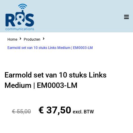
Ga
naar
de
inhoud
Home
Producten
Earmold set van 10 stuks Links Medium | EM0003-LM
Earmold set van 10 stuks Links
Medium | EM0003-LM
€
37,50
Oorspronkelijke
Huidige
€
55,00
excl. BTW
prijs
prijs
was:
is: